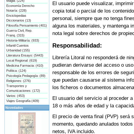
Magia: (224)
El usuario puede visualizar, imprim
Economía Derecho
copia total o parcial de los conteni
Notaría: (228)
Enciclopedias
personal, siempre que no tenga fin
Diccionarios (13)
alguna los materiales, y mantenga in
Filosofía Pensamiento (401)
Guerra Civil, Rep.
nota legal sobre derechos de propied
Franq. (315)
Historia-Militaría: (933)
Responsabilidad:
Infantil Cuentos
Urbanidad (155)
Literatura Ensayo: (5443)
Librería Litoral no responderá de ni
Local Regional: (619)
pudieran derivarse del acceso o uso 
Medicina Farmacia: (410)
Política: (124)
responsable de los errores de segur
Psicología Pedagogía: (89)
que puedan causarse al sistema info
Religiones: (276)
Transportes y
los ficheros o documentos almacen
Comunicaciones: (172)
Varios: (453)
El usuario del servicio al proceder 
Viajes Geografía (409)
18 o más años de edad y la capacid
Novedades
El precio de venta final (PVP) será
momento, quedando anulados todos l
netos, IVA incluido.