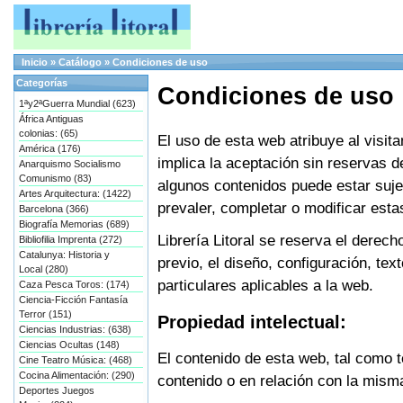
Inicio
»
Catálogo
»
Condiciones de uso
Categorías
Condiciones de uso
1ªy2ªGuerra Mundial (623)
África Antiguas
colonias: (65)
El uso de esta web atribuye al visit
América (176)
implica la aceptación sin reservas 
Anarquismo Socialismo
Comunismo (83)
algunos contenidos puede estar suje
Artes Arquitectura: (1422)
prevaler, completar o modificar est
Barcelona (366)
Biografía Memorias (689)
Librería Litoral se reserva el derec
Bibliofilia Imprenta (272)
Catalunya: Historia y
previo, el diseño, configuración, te
Local (280)
particulares aplicables a la web.
Caza Pesca Toros: (174)
Ciencia-Ficción Fantasía
Terror (151)
Propiedad intelectual:
Ciencias Industrias: (638)
Ciencias Ocultas (148)
El contenido de esta web, tal como t
Cine Teatro Música: (468)
Cocina Alimentación: (290)
contenido o en relación con la misma
Deportes Juegos