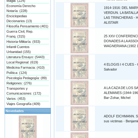
Magia: (224)
Economía Derecho
1914-1916: DEL MAR
Notaría: (228)
VERDUN. LA BATALLA
Enciclopedias
LAS TRINCHERAS - 
Diccionarios (13)
ALISTAIR
Filosofía Pensamiento (401)
Guerra Civil, Rep.
25 XXV CONFERENC
Franq. (315)
DONADES A LA ASSO
Historia-Militaría: (933)
WAGNERIANA (1902 1
Infantil Cuentos
Urbanidad (155)
Literatura Ensayo: (5443)
Local Regional: (619)
4 ELOGIS I 4 CUES - 
Medicina Farmacia: (410)
Salvador
Política: (124)
Psicología Pedagogía: (89)
Religiones: (276)
A LA CAZA DE LOS S
Transportes y
ALEMANES (1944-1960
Comunicaciones: (172)
Bar-Zohar, Michel
Varios: (453)
Viajes Geografía (409)
Novedades
ADOLF EICHMANN. Su
sus victimas - Benjami