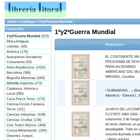
Inicio
»
Catálogo
»
1ªy2ªGuerra Mundial
Categorías
1ªy2ªGuerra Mundial
1ªy2ªGuerra Mundial
(623)
África Antiguas
Productos+
colonias: (65)
América (176)
EL CONTINENTE SIN 
Anarquismo Socialismo
PROGRAMA DE ROO
Comunismo (83)
PARA UN DOMINIO
Artes Arquitectura: (1422)
AMERICANO DEL MU
Barcelona (366)
WIRSING, Giselher
Biografía Memorias (689)
Bibliofilia Imprenta (272)
Catalunya: Historia y
! SUBMARINO... ¡ (Bata
Local (280)
Atlantico) - Edward L.
Caza Pesca Toros: (174)
Ciencia-Ficción Fantasía
Terror (151)
10 ANYS DE LA COMP
FLOTATS 1984-1994. 
Ciencias Industrias: (638)
volumenes 3 de fotogra
Ciencias Ocultas (148)
de texto. Ademas un p
Cine Teatro Música: (468)
desplegable. Todo en 
Cocina Alimentación: (290)
estuche ilustrado a tod
Deportes Juegos
- Varios autores