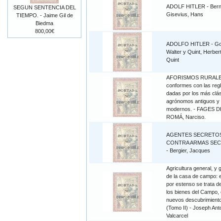
ADOLF HITLER - Ber
SEGUN SENTENCIA DEL
Gisevius, Hans
TIEMPO. - Jaime Gil de
Biedma
800,00€
ADOLFO HITLER - Gorl
Walter y Quint, Herbert
Quint
AFORISMOS RURAL
conformes con las reg
dadas por los más clá
agrónomos antiguos y
modernos. - FAGES D
ROMÁ, Narciso.
AGENTES SECRETO
CONTRA ARMAS SE
- Bergier, Jacques
Agricultura general, y 
de la casa de campo: 
por estenso se trata d
los bienes del Campo, 
nuevos descubrimiento
(Tomo II) - Joseph Ant
Valcarcel