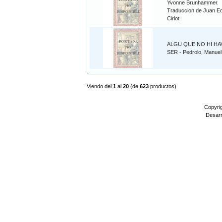
Yvonne Brunhammer.
Traduccion de Juan E
Cirlot
ALGU QUE NO HI HA
SER - Pedrolo, Manuel
Viendo del
1
al
20
(de
623
productos)
Copyri
Desarr