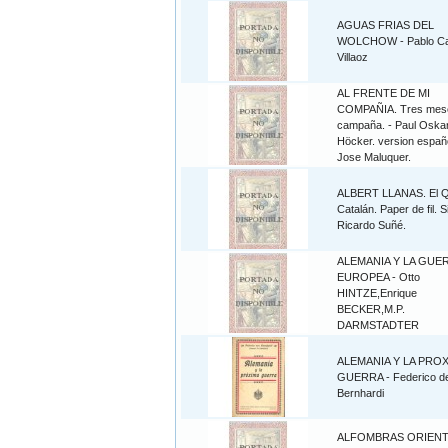
AGUAS FRIAS DEL
WOLCHOW - Pablo Ca
Villaoz
AL FRENTE DE MI
COMPAÑIA. Tres mes
campaña. - Paul Oska
Höcker. version españ
Jose Maluquer.
ALBERT LLANAS. El 
Catalán. Paper de fil. S
Ricardo Suñé.
ALEMANIA Y LA GUE
EUROPEA - Otto
HINTZE,Enrique
BECKER,M.P.
DARMSTADTER
ALEMANIA Y LA PRO
GUERRA - Federico d
Bernhardi
ALFOMBRAS ORIENTA