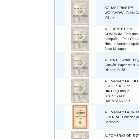
AGUAS FRIAS DEL
WOLCHOW - Pablo Ca
Villaoz
AL FRENTE DE MI
COMPAÑIA. Tres mes
campaña. - Paul Oska
Höcker. version españ
Jose Maluquer.
ALBERT LLANAS. El 
Catalán. Paper de fil. S
Ricardo Suñé.
ALEMANIA Y LA GUE
EUROPEA - Otto
HINTZE,Enrique
BECKER,M.P.
DARMSTADTER
ALEMANIA Y LA PRO
GUERRA - Federico d
Bernhardi
ALFOMBRAS ORIENTA