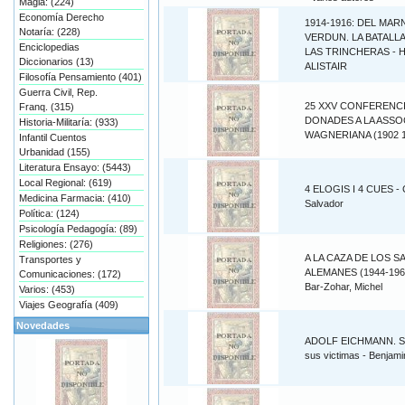
Magia: (224)
Economía Derecho
1914-1916: DEL MAR
Notaría: (228)
VERDUN. LA BATALLA
Enciclopedias
LAS TRINCHERAS - 
Diccionarios (13)
ALISTAIR
Filosofía Pensamiento (401)
Guerra Civil, Rep.
25 XXV CONFERENC
Franq. (315)
DONADES A LA ASSO
Historia-Militaría: (933)
WAGNERIANA (1902 1
Infantil Cuentos
Urbanidad (155)
Literatura Ensayo: (5443)
Local Regional: (619)
4 ELOGIS I 4 CUES - 
Medicina Farmacia: (410)
Salvador
Política: (124)
Psicología Pedagogía: (89)
Religiones: (276)
A LA CAZA DE LOS S
Transportes y
ALEMANES (1944-1960
Comunicaciones: (172)
Bar-Zohar, Michel
Varios: (453)
Viajes Geografía (409)
Novedades
ADOLF EICHMANN. Su
sus victimas - Benjami