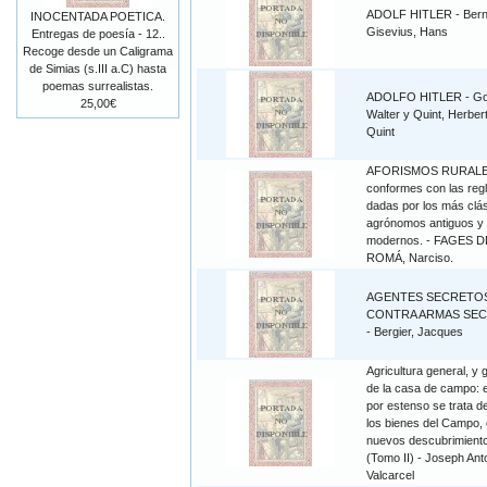
ADOLF HITLER - Ber
INOCENTADA POETICA.
Gisevius, Hans
Entregas de poesía - 12..
Recoge desde un Caligrama
de Simias (s.III a.C) hasta
poemas surrealistas.
ADOLFO HITLER - Gorl
25,00€
Walter y Quint, Herbert
Quint
AFORISMOS RURAL
conformes con las reg
dadas por los más clá
agrónomos antiguos y
modernos. - FAGES D
ROMÁ, Narciso.
AGENTES SECRETO
CONTRA ARMAS SE
- Bergier, Jacques
Agricultura general, y 
de la casa de campo: 
por estenso se trata d
los bienes del Campo, 
nuevos descubrimiento
(Tomo II) - Joseph Ant
Valcarcel