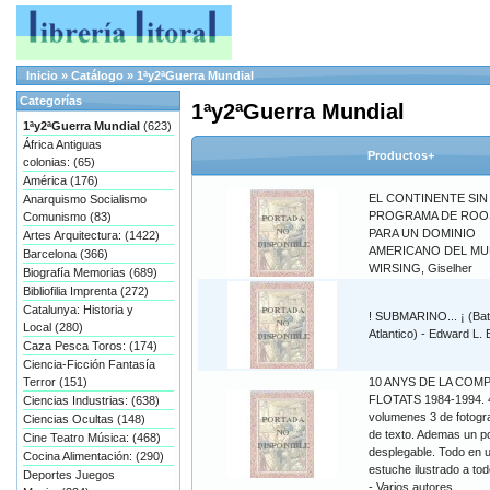
Inicio
»
Catálogo
»
1ªy2ªGuerra Mundial
Categorías
1ªy2ªGuerra Mundial
1ªy2ªGuerra Mundial
(623)
África Antiguas
Productos+
colonias: (65)
América (176)
EL CONTINENTE SIN 
Anarquismo Socialismo
PROGRAMA DE ROO
Comunismo (83)
PARA UN DOMINIO
Artes Arquitectura: (1422)
AMERICANO DEL MU
Barcelona (366)
WIRSING, Giselher
Biografía Memorias (689)
Bibliofilia Imprenta (272)
Catalunya: Historia y
! SUBMARINO... ¡ (Bata
Local (280)
Atlantico) - Edward L.
Caza Pesca Toros: (174)
Ciencia-Ficción Fantasía
Terror (151)
10 ANYS DE LA COMP
FLOTATS 1984-1994. 
Ciencias Industrias: (638)
volumenes 3 de fotogra
Ciencias Ocultas (148)
de texto. Ademas un p
Cine Teatro Música: (468)
desplegable. Todo en 
Cocina Alimentación: (290)
estuche ilustrado a tod
Deportes Juegos
- Varios autores