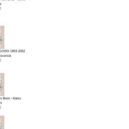
s
€
ODO 1953-2002
Escorcia
€
s Boox - Katsu
's
€