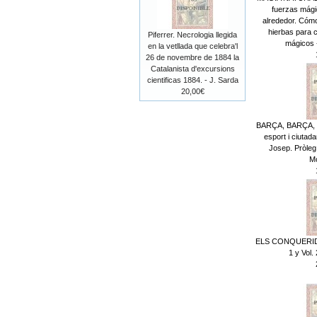
fuerzas mági
alrededor. Cómo
hierbas para 
Piferrer. Necrologia llegida
mágicos 
en la vetllada que celebra'l
26 de novembre de 1884 la
Catalanista d'excursions
cientificas 1884. - J. Sarda
20,00€
BARÇA, BARÇA, B
esport i ciutad
Josep. Pròle
M
ELS CONQUERIDO
1 y Vol