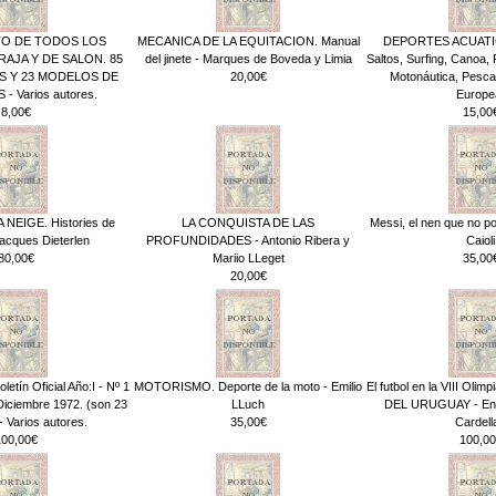
O DE TODOS LOS
MECANICA DE LA EQUITACION. Manual
DEPORTES ACUATIC
AJA Y DE SALON. 85
del jinete - Marques de Boveda y Limia
Saltos, Surfing, Canoa,
 Y 23 MODELOS DE
20,00€
Motonáutica, Pesca
- Varios autores.
Europe
8,00€
15,00
 NEIGE. Histories de
LA CONQUISTA DE LAS
Messi, el nen que no po
Jacques Dieterlen
PROFUNDIDADES - Antonio Ribera y
Caioli
80,00€
Mariio LLeget
35,00
20,00€
letín Oficial Año:I - Nº 1
MOTORISMO. Deporte de la moto - Emilio
El futbol en la VIII Ol
Diciembre 1972. (son 23
LLuch
DEL URUGUAY - Enr
 Varios autores.
35,00€
Cardell
100,00€
100,00