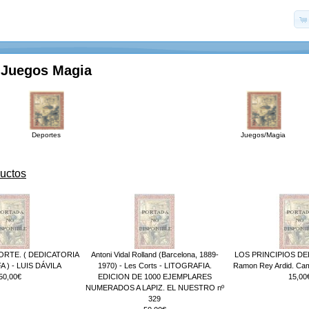
 Juegos Magia
Deportes
Juegos/Magia
uctos
ORTE. ( DEDICATORIA
Antoni Vidal Rolland (Barcelona, 1889-
LOS PRINCIPIOS DEL
) - LUIS DÁVILA
1970) - Les Corts - LITOGRAFIA.
Ramon Rey Ardid. Ca
50,00€
EDICION DE 1000 EJEMPLARES
15,00
NUMERADOS A LAPIZ. EL NUESTRO nº
329