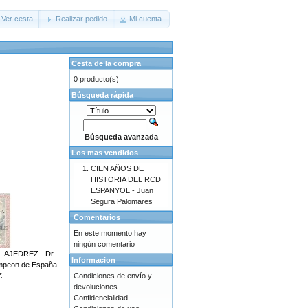
Ver cesta
Realizar pedido
Mi cuenta
Cesta de la compra
0 producto(s)
Búsqueda rápida
Búsqueda avanzada
Los mas vendidos
CIEN AÑOS DE
HISTORIA DEL RCD
ESPANYOL - Juan
Segura Palomares
Comentarios
En este momento hay
ningún comentario
 AJEDREZ - Dr.
Informacion
mpeon de España
€
Condiciones de envío y
devoluciones
Confidencialidad