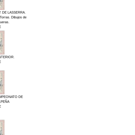
V. DE LASSERRA.
Torras. Dibujos de
ueras.
€
NTERIOR.
€
AMPEONATO DE
ELPEÑA
€