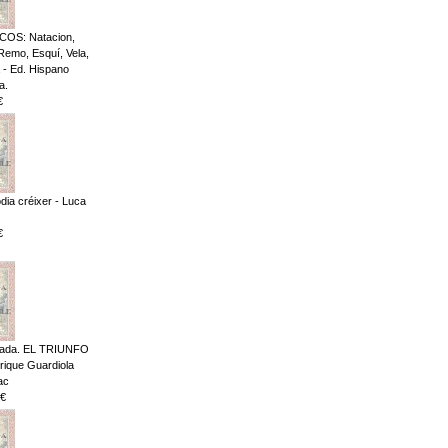
OS: Natacion,
 Remo, Esquí, Vela,
 - Ed. Hispano
a.
€
dia créixer - Luca
€
impiada. EL TRIUNFO
ique Guardiola
ac
€