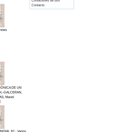
Condiciones de uso
Contacto
retes
RÓNICA DE UN
L-GALCERAN,
AS, Manel
€
DIAL 82 - Varios