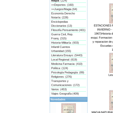
Magia
: (224)
>>Deportes: (160)
>>Juegos/Magia (64)
Economía Derecho
Notaría: (228)
Enciclopedias
ESTACIONES 
Diccionarios (13)
INVIERNO -
Filosofía Pensamiento (401)
1967)Historia d
Guerra Civil, Rep.
esqui. Formacion 
Franq. (315)
y reparacion de p
Historia-Militaría: (933)
Escuelas d
Infantil Cuentos
Urbanidad (155)
Literatura Ensayo: (5443)
Local Regional: (619)
Medicina Farmacia: (410)
Política: (124)
Psicología Pedagogía: (89)
Les
Religiones: (276)
Transportes y
Comunicaciones: (172)
Varios: (453)
Viajes Geografía (409)
Novedades
MAGIA NATURAL A