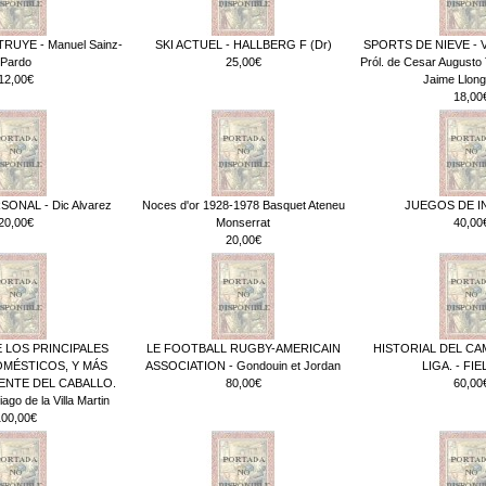
UYE - Manuel Sainz-
SKI ACTUEL - HALLBERG F (Dr)
SPORTS DE NIEVE - 
Pardo
25,00€
Pról. de Cesar Augusto 
12,00€
Jaime Llong
18,00
ONAL - Dic Alvarez
Noces d'or 1928-1978 Basquet Ateneu
JUEGOS DE I
20,00€
Monserrat
40,00
20,00€
 LOS PRINCIPALES
LE FOOTBALL RUGBY-AMERICAIN
HISTORIAL DEL C
OMÉSTICOS, Y MÁS
ASSOCIATION - Gondouin et Jordan
LIGA. - FI
ENTE DEL CABALLO.
80,00€
60,00
ago de la Villa Martin
100,00€