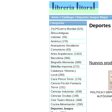
Inicio
»
Catálogo
»
Deportes Juegos Magia
Categorías
Deportes
1ªy2ªGuerra Mundial (623)
África Antiguas
colonias: (65)
América (176)
Anarquismo Socialismo
Comunismo (83)
Artes Arquitectura: (1422)
Barcelona (366)
Nuevos prod
Biografía Memorias (689)
Bibliofilia Imprenta (272)
Catalunya: Historia y
Local (280)
Caza Pesca Toros: (174)
Ciencia-Ficción Fantasía
Terror (151)
Ciencias Industrias: (638)
POLITICA Y DEP
Ciencias Ocultas (148)
AUTÓGRAFA 
Cine Teatro Música: (468)
Cocina Alimentación: (290)
Deportes Juegos