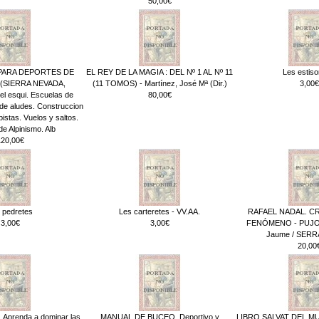
50,00€
PARA DEPORTES DE
EL REY DE LA MAGIA : DEL Nº 1 AL Nº 11
Les estiso
 (SIERRA NEVADA,
(11 TOMOS) - Martínez, José Mª (Dir.)
3,00€
el esqui. Escuelas de
80,00€
de aludes. Construccion
istas. Vuelos y saltos.
e Alpinismo. Alb
120,00€
 pedretes
Les carteretes - VV.AA.
RAFAEL NADAL. C
3,00€
3,00€
FENÓMENO - PUJO
Jaume / SERR
20,00
prenda a dominar las
MANUAL DE BUCEO. Deportivo y
LIBRO SALVAT DEL MUN