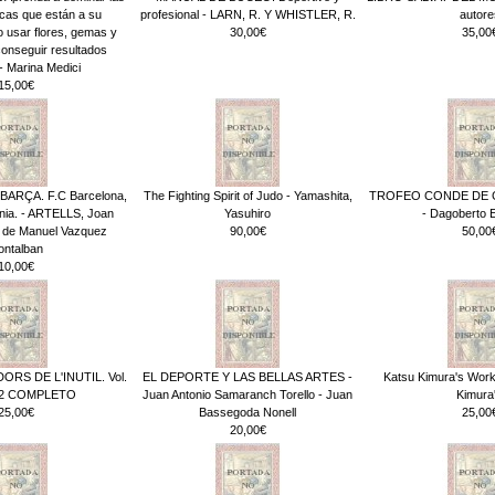
cas que están a su
profesional - LARN, R. Y WHISTLER, R.
autore
 usar flores, gemas y
30,00€
35,00
conseguir resultados
- Marina Medici
15,00€
ARÇA. F.C Barcelona,
The Fighting Spirit of Judo - Yamashita,
TROFEO CONDE DE G
ania. - ARTELLS, Joan
Yasuhiro
- Dagoberto 
g de Manuel Vazquez
90,00€
50,00
ontalban
10,00€
RS DE L'INUTIL. Vol.
EL DEPORTE Y LAS BELLAS ARTES -
Katsu Kimura's Work
. 2 COMPLETO
Juan Antonio Samaranch Torello - Juan
Kimura
25,00€
Bassegoda Nonell
25,00
20,00€