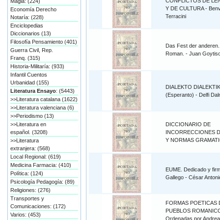
CONFLICTOS DE LE
Magia: (224)
Y DE CULTURA - Benv
Economía Derecho
Terracini
Notaría: (228)
Enciclopedias
Diccionarios (13)
Filosofía Pensamiento (401)
Das Fest der anderen.
Guerra Civil, Rep.
Roman. - Juan Goytiso
Franq. (315)
Historia-Militaría: (933)
Infantil Cuentos
Urbanidad (155)
DIALEKTO DIALEKTI
Literatura Ensayo
: (5443)
(Esperanto) - Delfi Da
>>Literatura catalana (1622)
>>Literatura valenciana (6)
>>Periodismo (13)
>>Literatura en
DICCIONARIO DE
español. (3208)
INCORRECCIONES 
Y NORMAS GRAMATI
>>Literatura
extranjera: (568)
Local Regional: (619)
Medicina Farmacia: (410)
EUME. Dedicado y fir
Política: (124)
Gallego - César Antoni
Psicología Pedagogía: (89)
Religiones: (276)
Transportes y
FORMAS POETICAS 
Comunicaciones: (172)
PUEBLOS ROMANIC
Varios: (453)
Ordenadas por Andrea