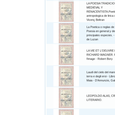
LA POESIA TRADICI
MEDIEVAL Y
RENACENTISTA.Poeti
antropologica de lirica o
Vicenç Beltran
La Poetica o reglas de 
Poesia en general y d
principales especies. -
de Luzan
LA VIE ET L'OEUVRE
RICHARD WAGNER. 
l'image - Robert Bory
Laudi del cielo del mare
terra e degli eroi - Libr
Maia - D'Annunzio, Gab
LEOPOLDO ALAS, CR
LITERARIO.