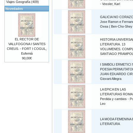
Viajes Geografía (409)
- Vossler, Karl
Novedades
GALICIA NO CORAZO
Jose Ramon e Fernan
Oxea ( Ben-Cho-Shey 
EL RECTOR DE
HISTORIA UNIVERSAL
VALLFOGONA I SANTES
LITERATURA. 13
CREUS. - FORT I COGUL,
VOLUMENES. COMPLE
Eufemià
SANTIAGO PRAMPOL
90,00€
I SIMBOLI ERMETICI
POESIA PERMUTATOR
JUAN-EDUARDO CIR
Giovani Allegra
LA EPICA EN LAS
LITERATURAS ROMA
Perdida y cambios - P
Leo
LA MODA FEMENINA 
LITERATURA