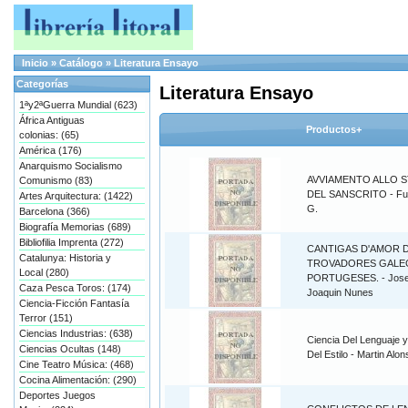
Inicio
»
Catálogo
»
Literatura Ensayo
Categorías
Literatura Ensayo
1ªy2ªGuerra Mundial (623)
África Antiguas
Productos+
colonias: (65)
América (176)
Anarquismo Socialismo
AVVIAMENTO ALLO S
Comunismo (83)
DEL SANSCRITO - Fum
Artes Arquitectura: (1422)
G.
Barcelona (366)
Biografía Memorias (689)
Bibliofilia Imprenta (272)
CANTIGAS D'AMOR 
Catalunya: Historia y
TROVADORES GALE
Local (280)
PORTUGESES. - Jos
Caza Pesca Toros: (174)
Joaquin Nunes
Ciencia-Ficción Fantasía
Terror (151)
Ciencias Industrias: (638)
Ciencia Del Lenguaje y
Ciencias Ocultas (148)
Del Estilo - Martin Alon
Cine Teatro Música: (468)
Cocina Alimentación: (290)
Deportes Juegos