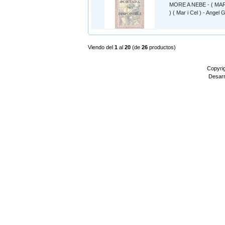
MORE A NEBE - ( MA
) ( Mar i Cel ) - Angel
Viendo del
1
al
20
(de
26
productos)
Copyri
Desarr