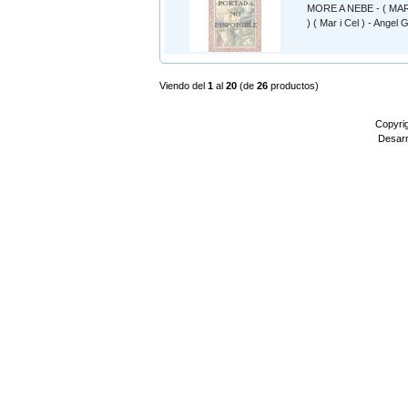
MORE A NEBE - ( MA
) ( Mar i Cel ) - Angel
Viendo del
1
al
20
(de
26
productos)
Copyri
Desarr