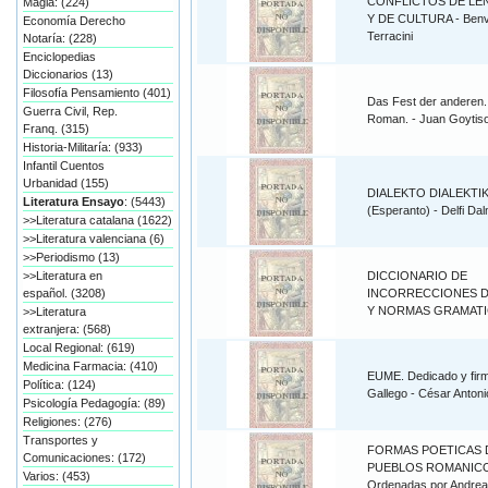
CONFLICTOS DE LE
Magia: (224)
Y DE CULTURA - Benv
Economía Derecho
Terracini
Notaría: (228)
Enciclopedias
Diccionarios (13)
Filosofía Pensamiento (401)
Das Fest der anderen.
Guerra Civil, Rep.
Roman. - Juan Goytiso
Franq. (315)
Historia-Militaría: (933)
Infantil Cuentos
Urbanidad (155)
DIALEKTO DIALEKTI
Literatura Ensayo
: (5443)
(Esperanto) - Delfi Da
>>Literatura catalana (1622)
>>Literatura valenciana (6)
>>Periodismo (13)
>>Literatura en
DICCIONARIO DE
español. (3208)
INCORRECCIONES 
Y NORMAS GRAMATI
>>Literatura
extranjera: (568)
Local Regional: (619)
Medicina Farmacia: (410)
EUME. Dedicado y fir
Política: (124)
Gallego - César Antoni
Psicología Pedagogía: (89)
Religiones: (276)
Transportes y
FORMAS POETICAS 
Comunicaciones: (172)
PUEBLOS ROMANIC
Varios: (453)
Ordenadas por Andrea