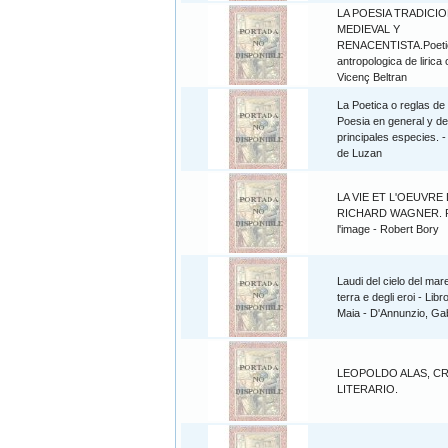
LA POESIA TRADICI
MEDIEVAL Y
RENACENTISTA.Poeti
antropologica de lirica o
Vicenç Beltran
La Poetica o reglas de 
Poesia en general y d
principales especies. -
de Luzan
LA VIE ET L'OEUVRE
RICHARD WAGNER. 
l'image - Robert Bory
Laudi del cielo del mare
terra e degli eroi - Libr
Maia - D'Annunzio, Gab
LEOPOLDO ALAS, CR
LITERARIO.