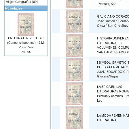
Viajes Geografía (409)
- Vossler, Karl
Novedades
GALICIA NO CORAZO
Jose Ramon e Fernan
Oxea ( Ben-Cho-Shey 
LA LLUNA DINS EL LLAC
HISTORIA UNIVERSAL
(Cancons i poemes) - J.M.
LITERATURA. 13
Pous i Vila
VOLUMENES. COMPLE
24,00€
SANTIAGO PRAMPOL
I SIMBOLI ERMETICI
POESIA PERMUTATOR
JUAN-EDUARDO CIR
Giovani Allegra
LA EPICA EN LAS
LITERATURAS ROMA
Perdida y cambios - P
Leo
LA MODA FEMENINA 
LITERATURA