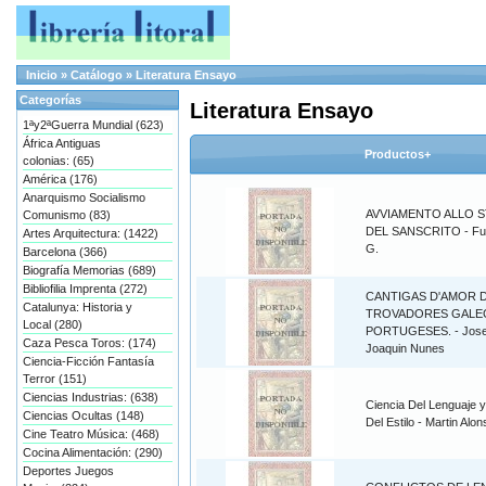
Inicio
»
Catálogo
»
Literatura Ensayo
Categorías
Literatura Ensayo
1ªy2ªGuerra Mundial (623)
África Antiguas
Productos+
colonias: (65)
América (176)
Anarquismo Socialismo
AVVIAMENTO ALLO S
Comunismo (83)
DEL SANSCRITO - Fum
Artes Arquitectura: (1422)
G.
Barcelona (366)
Biografía Memorias (689)
Bibliofilia Imprenta (272)
CANTIGAS D'AMOR 
Catalunya: Historia y
TROVADORES GALE
Local (280)
PORTUGESES. - Jos
Caza Pesca Toros: (174)
Joaquin Nunes
Ciencia-Ficción Fantasía
Terror (151)
Ciencias Industrias: (638)
Ciencia Del Lenguaje y
Ciencias Ocultas (148)
Del Estilo - Martin Alon
Cine Teatro Música: (468)
Cocina Alimentación: (290)
Deportes Juegos