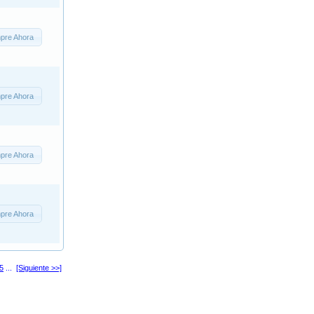
pre Ahora
pre Ahora
pre Ahora
pre Ahora
5
...
[Siguiente >>]