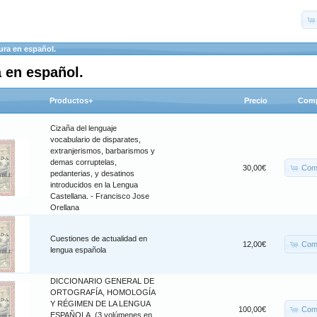
tura en español.
a en español.
Productos+
Precio
Comp
Cizaña del lenguaje
vocabulario de disparates,
extranjerismos, barbarismos y
demas corruptelas,
Com
30,00€
pedanterias, y desatinos
introducidos en la Lengua
Castellana. - Francisco Jose
Orellana
Cuestiones de actualidad en
Com
12,00€
lengua española
DICCIONARIO GENERAL DE
ORTOGRAFÍA, HOMOLOGÍA
Y RÉGIMEN DE LA LENGUA
Com
100,00€
ESPAÑOLA. (3 volúmenes en