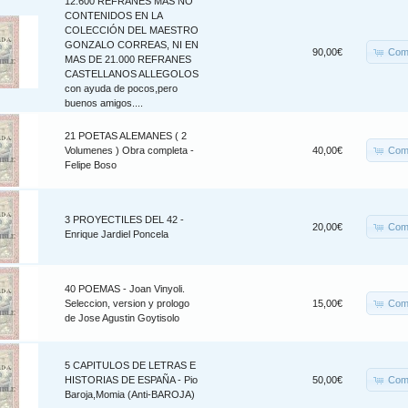
12.600 REFRANES MÁS NO
CONTENIDOS EN LA
COLECCIÓN DEL MAESTRO
GONZALO CORREAS, NI EN
Com
90,00€
MAS DE 21.000 REFRANES
CASTELLANOS ALLEGOLOS
con ayuda de pocos,pero
buenos amigos....
21 POETAS ALEMANES ( 2
Com
Volumenes ) Obra completa -
40,00€
Felipe Boso
3 PROYECTILES DEL 42 -
Com
20,00€
Enrique Jardiel Poncela
40 POEMAS - Joan Vinyoli.
Com
Seleccion, version y prologo
15,00€
de Jose Agustin Goytisolo
5 CAPITULOS DE LETRAS E
Com
HISTORIAS DE ESPAÑA - Pio
50,00€
Baroja,Momia (Anti-BAROJA)