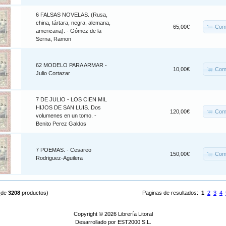
6 FALSAS NOVELAS. (Rusa,
china, tártara, negra, alemana,
Com
65,00€
americana). - Gómez de la
Serna, Ramon
62 MODELO PARA ARMAR -
Com
10,00€
Julio Cortazar
7 DE JULIO - LOS CIEN MIL
HIJOS DE SAN LUIS. Dos
Com
120,00€
volumenes en un tomo. -
Benito Perez Galdos
7 POEMAS. - Cesareo
Com
150,00€
Rodriguez-Aguilera
(de
3208
productos)
Paginas de resultados:
1
2
3
4
Copyright © 2026
Librería Litoral
Desarrollado por
EST2000 S.L.