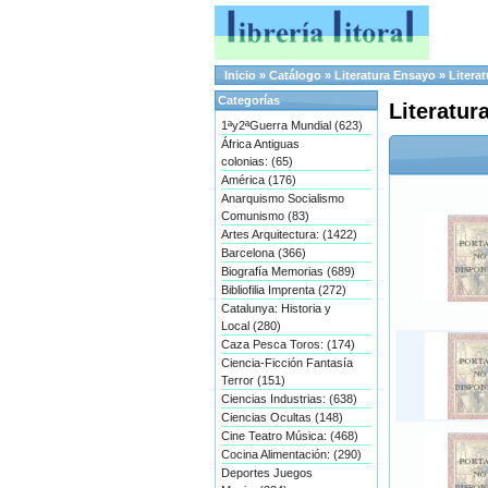
Inicio
»
Catálogo
»
Literatura Ensayo
»
Litera
Categorías
Literatur
1ªy2ªGuerra Mundial (623)
África Antiguas
colonias: (65)
América (176)
Anarquismo Socialismo
Comunismo (83)
Artes Arquitectura: (1422)
Barcelona (366)
Biografía Memorias (689)
Bibliofilia Imprenta (272)
Catalunya: Historia y
Local (280)
Caza Pesca Toros: (174)
Ciencia-Ficción Fantasía
Terror (151)
Ciencias Industrias: (638)
Ciencias Ocultas (148)
Cine Teatro Música: (468)
Cocina Alimentación: (290)
Deportes Juegos