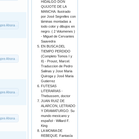
HIDALGO DON
QUIJOTE DE LA
MANCHA. Ilustrado
por José Segrelles con
láminas montadas a
pre Ahora
todo color y dibujos en
negro. ( 2 Volumenes )
- Miguel de Cervantes
Saavedra
EN BUSCA DEL
TIEMPO PERDIDO
(Completo Tomos I y
pre Ahora
II) - Proust, Marcel.
Traduccion de Pedro
Salinas y Jose Maria
Quiroga y José Maria
Gutierrez
FUTESAS
LITERARIAS -
pre Ahora
Thebussem, doctor
JUAN RUIZ DE
ALARCON, LETRADO
Y DRAMATURGO. Su
mundo mexicano y
pre Ahora
español - Willard F.
King
LA MOMIA DE
REBEQUE. Fantasía