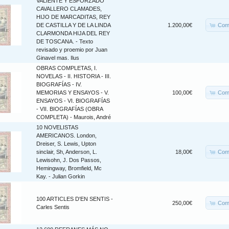
VALIENTE Y ESFORZADO
CAVALLERO CLAMADES,
HIJO DE MARCADITAS, REY
Com
DE CASTILLA Y DE LA LINDA
1.200,00€
CLARMONDA HIJA DEL REY
DE TOSCANA. - Texto
revisado y proemio por Juan
Ginavel mas. Ilus
OBRAS COMPLETAS, I.
NOVELAS - II. HISTORIA - III.
BIOGRAFÍAS - IV.
Com
MEMORIAS Y ENSAYOS - V.
100,00€
ENSAYOS - VI. BIOGRAFÍAS
- VII. BIOGRAFÍAS (OBRA
COMPLETA) - Maurois, André
10 NOVELISTAS
AMERICANOS. London,
Dreiser, S. Lewis, Upton
Com
sinclair, Sh, Anderson, L.
18,00€
Lewisohn, J. Dos Passos,
Hemingway, Bromfield, Mc
Kay. - Julian Gorkin
100 ARTICLES D'EN SENTIS -
Com
250,00€
Carles Sentis