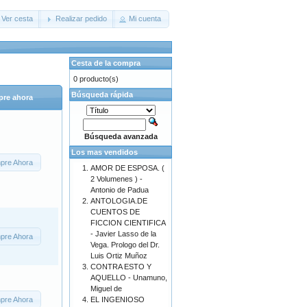
Ver cesta
Realizar pedido
Mi cuenta
Cesta de la compra
0 producto(s)
Búsqueda rápida
re ahora
Búsqueda avanzada
Los mas vendidos
pre Ahora
AMOR DE ESPOSA. (
2 Volumenes ) -
Antonio de Padua
ANTOLOGIA.DE
CUENTOS DE
FICCION CIENTIFICA
- Javier Lasso de la
pre Ahora
Vega. Prologo del Dr.
Luis Ortiz Muñoz
CONTRA ESTO Y
AQUELLO - Unamuno,
Miguel de
pre Ahora
EL INGENIOSO