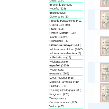
Magia: (224)
Economía Derecho
Notaría: (228)
Enciclopedias
Diccionarios (13)
Filosofía Pensamiento (401)
Guerra Civil, Rep.
Franq. (315)
Historia-Militaría: (933)
Infantil Cuentos
Urbanidad (155)
Literatura Ensayo
: (5443)
>>Literatura catalana (1622)
>>Literatura valenciana (6)
>>Periodismo (13)
>>
Literatura en
español.
(3208)
>>Literatura
extranjera: (568)
Local Regional: (619)
Medicina Farmacia: (410)
Política: (124)
Psicología Pedagogía: (89)
Religiones: (276)
Transportes y
Comunicaciones: (172)
Varios: (453)