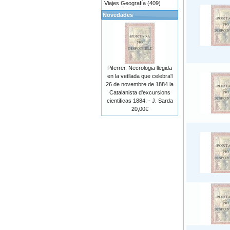
Viajes Geografía (409)
Novedades
Piferrer. Necrologia llegida
en la vetllada que celebra'l
26 de novembre de 1884 la
Catalanista d'excursions
cientificas 1884. - J. Sarda
20,00€