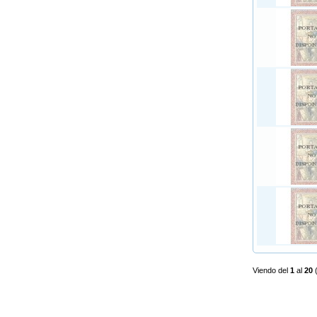
Viendo del
1
al
20