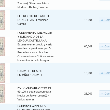
2 tomos) Obra completa. -
Martínez Abellán, Pascual
EL TRIBUTO DE LA SIETE
Com
DONCELLAS - Francisco
18,00€
Camba
FUNDAMENTO DEL VIGOR
Y ELEGANCIA DE LA
LENGUA CASTELLANA.
Expuesto en el propio y vario
Com
60,00€
uso de sus partículas por D .
Preceden a esta obra Las
Observaciones Críticas sobre
la excelencia de la Lengua
GANIVET . IDEARIO
Com
18,00€
ESPAÑOL GANIVET
HORA DE POESÍA Nº 97-98-
99-100. ( separata con obra
Com
25,00€
inedita de Javier Lentini)) -
Varios autores.
LA HISTORIA DEL MUY