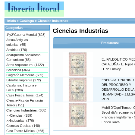
Inicio
»
Catálogo
»
Ciencias Industrias
Categorías
Ciencias Industrias
1ªy2ªGuerra Mundial (623)
África Antiguas
Productos+
colonias: (65)
América (176)
Anarquismo Socialismo
EL PALEOLITICO ME
Comunismo (83)
CATALUÑA - E. Ripoll P
Artes Arquitectura: (1422)
H. de Lumley
Barcelona (366)
Biografía Memorias (689)
ENERGÍA. UNA HIST
Bibliofilia Imprenta (272)
DEL PROGRESO Y
Catalunya: Historia y
DESARROLLO DE LA
Local (280)
HUMANIDAD - J.M.S
Caza Pesca Toros: (174)
RON
Ciencia-Ficción Fantasía
Terror (151)
Mobili D'Ogni Tempo: 
Ciencias Industrias
: (638)
Secoli di Arredamento in
>>Ciencias: (259)
Francia e Inghilterra - 
>>Industrias: (376)
Enrico Rava
Ciencias Ocultas (148)
Cine Teatro Música: (468)