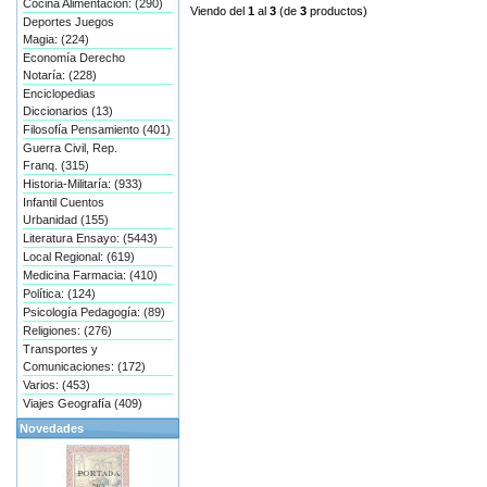
Cocina Alimentación: (290)
Viendo del
1
al
3
(de
3
productos)
Deportes Juegos
Magia: (224)
Economía Derecho
Notaría: (228)
Enciclopedias
Diccionarios (13)
Filosofía Pensamiento (401)
Guerra Civil, Rep.
Franq. (315)
Historia-Militaría: (933)
Infantil Cuentos
Urbanidad (155)
Literatura Ensayo: (5443)
Local Regional: (619)
Medicina Farmacia: (410)
Política: (124)
Psicología Pedagogía: (89)
Religiones: (276)
Transportes y
Comunicaciones: (172)
Varios: (453)
Viajes Geografía (409)
Novedades