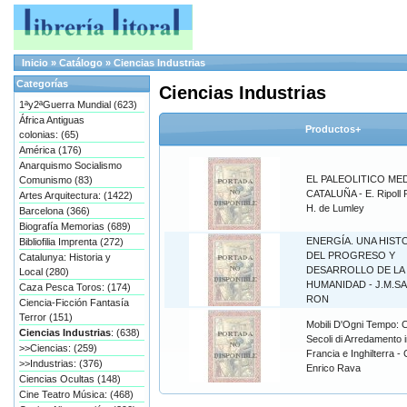
Inicio
»
Catálogo
»
Ciencias Industrias
Categorías
Ciencias Industrias
1ªy2ªGuerra Mundial (623)
África Antiguas
Productos+
colonias: (65)
América (176)
Anarquismo Socialismo
EL PALEOLITICO ME
Comunismo (83)
CATALUÑA - E. Ripoll P
Artes Arquitectura: (1422)
H. de Lumley
Barcelona (366)
Biografía Memorias (689)
ENERGÍA. UNA HIST
Bibliofilia Imprenta (272)
DEL PROGRESO Y
Catalunya: Historia y
DESARROLLO DE LA
Local (280)
HUMANIDAD - J.M.S
Caza Pesca Toros: (174)
RON
Ciencia-Ficción Fantasía
Terror (151)
Mobili D'Ogni Tempo: 
Ciencias Industrias
: (638)
Secoli di Arredamento in
>>Ciencias: (259)
Francia e Inghilterra - 
>>Industrias: (376)
Enrico Rava
Ciencias Ocultas (148)
Cine Teatro Música: (468)