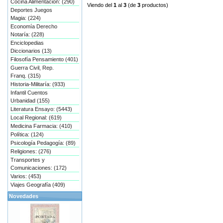
Cocina Alimentación: (290)
Viendo del
1
al
3
(de
3
productos)
Deportes Juegos
Magia: (224)
Economía Derecho
Notaría: (228)
Enciclopedias
Diccionarios (13)
Filosofía Pensamiento (401)
Guerra Civil, Rep.
Franq. (315)
Historia-Militaría: (933)
Infantil Cuentos
Urbanidad (155)
Literatura Ensayo: (5443)
Local Regional: (619)
Medicina Farmacia: (410)
Política: (124)
Psicología Pedagogía: (89)
Religiones: (276)
Transportes y
Comunicaciones: (172)
Varios: (453)
Viajes Geografía (409)
Novedades