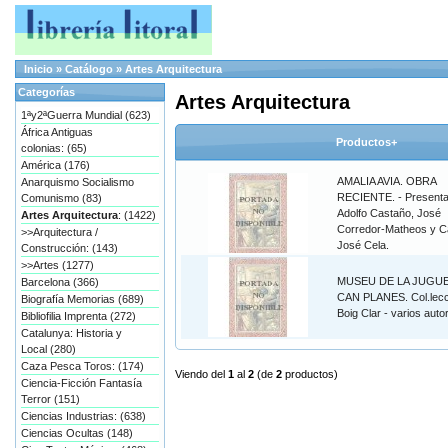
Inicio
»
Catálogo
»
Artes Arquitectura
Categorías
Artes Arquitectura
1ªy2ªGuerra Mundial (623)
África Antiguas
Productos+
colonias: (65)
América (176)
AMALIA AVIA. OBRA
Anarquismo Socialismo
RECIENTE. - Presenta
Comunismo (83)
Adolfo Castaño, José
Artes Arquitectura
: (1422)
Corredor-Matheos y C
>>Arquitectura /
José Cela.
Construcción: (143)
>>Artes (1277)
MUSEU DE LA JUGUE
Barcelona (366)
CAN PLANES. Col.lecc
Biografía Memorias (689)
Boig Clar - varios auto
Bibliofilia Imprenta (272)
Catalunya: Historia y
Local (280)
Caza Pesca Toros: (174)
Viendo del
1
al
2
(de
2
productos)
Ciencia-Ficción Fantasía
Terror (151)
Ciencias Industrias: (638)
Ciencias Ocultas (148)