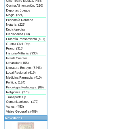
Cine Teatro Música: (468)
Cocina Alimentación: (290)
Deportes Juegos
Magia: (224)
Economía Derecho
Notaría: (228)
Enciclopedias
Diccionarios (13)
Filosofía Pensamiento (401)
Guerra Civil, Rep.
Franq. (315)
Historia-Militaría: (933)
Infantil Cuentos
Urbanidad (155)
Literatura Ensayo: (5443)
Local Regional: (619)
Medicina Farmacia: (410)
Política: (124)
Psicología Pedagogía: (89)
Religiones: (276)
Transportes y
Comunicaciones: (172)
Varios: (453)
Viajes Geografía (409)
Novedades