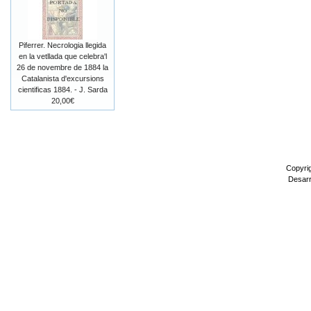
Piferrer. Necrologia llegida
en la vetllada que celebra'l
26 de novembre de 1884 la
Catalanista d'excursions
cientificas 1884. - J. Sarda
20,00€
Copyri
Desarr