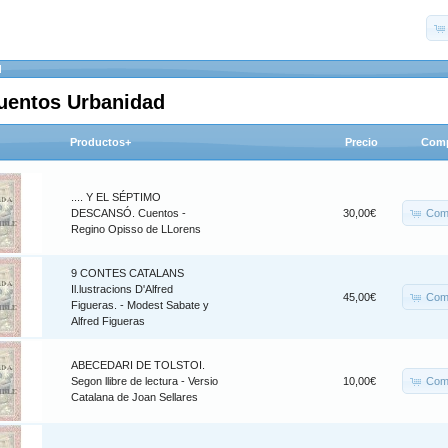
d
Cuentos Urbanidad
Productos+
Precio
Comp
.... Y EL SÉPTIMO
Com
DESCANSÓ. Cuentos -
30,00€
Regino Opisso de LLorens
9 CONTES CATALANS
Il.lustracions D'Alfred
Com
45,00€
Figueras. - Modest Sabate y
Alfred Figueras
ABECEDARI DE TOLSTOI.
Com
Segon llibre de lectura - Versio
10,00€
Catalana de Joan Sellares