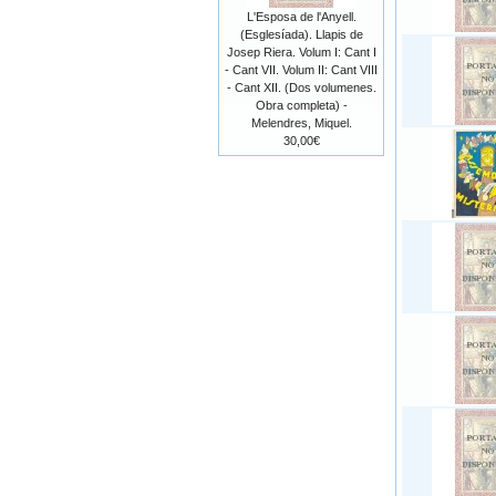
L'Esposa de l'Anyell.
(Esglesíada). Llapis de
Josep Riera. Volum I: Cant I
- Cant VII. Volum II: Cant VIII
- Cant XII. (Dos volumenes.
Obra completa) -
Melendres, Miquel.
30,00€