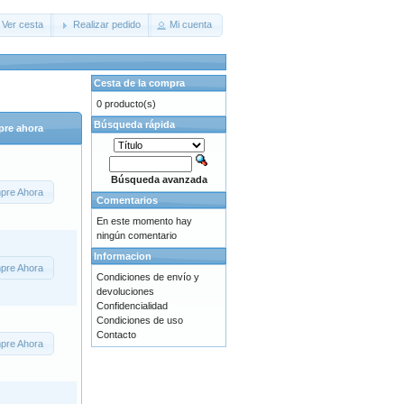
Ver cesta
Realizar pedido
Mi cuenta
Cesta de la compra
0 producto(s)
Búsqueda rápida
re ahora
Búsqueda avanzada
pre Ahora
Comentarios
En este momento hay
ningún comentario
Informacion
pre Ahora
Condiciones de envío y
devoluciones
Confidencialidad
Condiciones de uso
Contacto
pre Ahora