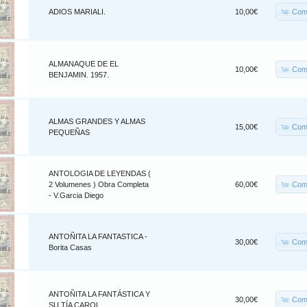
Com
ADIOS MARIALI.
10,00€
ALMANAQUE DE EL
Com
10,00€
BENJAMIN. 1957.
ALMAS GRANDES Y ALMAS
Com
15,00€
PEQUEÑAS
ANTOLOGIA DE LEYENDAS (
Com
2 Volumenes ) Obra Completa
60,00€
- V.Garcia Diego
ANTOÑITA LA FANTASTICA -
Com
30,00€
Borita Casas
ANTOÑITA LA FANTÁSTICA Y
Com
30,00€
SU TÍA CAROL