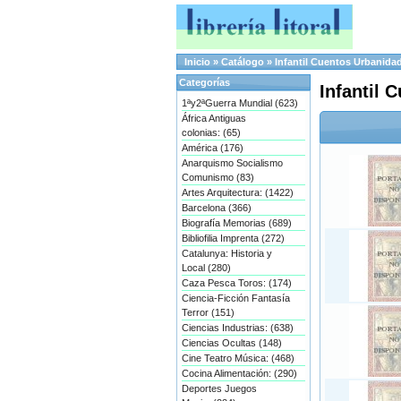
Inicio
»
Catálogo
»
Infantil Cuentos Urbanida
Categorías
Infantil 
1ªy2ªGuerra Mundial (623)
África Antiguas
colonias: (65)
América (176)
Anarquismo Socialismo
Comunismo (83)
Artes Arquitectura: (1422)
Barcelona (366)
Biografía Memorias (689)
Bibliofilia Imprenta (272)
Catalunya: Historia y
Local (280)
Caza Pesca Toros: (174)
Ciencia-Ficción Fantasía
Terror (151)
Ciencias Industrias: (638)
Ciencias Ocultas (148)
Cine Teatro Música: (468)
Cocina Alimentación: (290)
Deportes Juegos