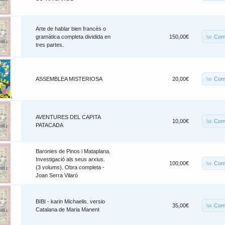
Arte de hablar bien francés o
Com
gramática completa dividida en
150,00€
tres partes.
Com
ASSEMBLEA MISTERIOSA
20,00€
AVENTURES DEL CAPITA
Com
10,00€
PATACADA
Baronies de Pinos i Mataplana.
Investigació als seus arxius.
Com
100,00€
(3 volums). Obra completa -
Joan Serra Vilaró
BIBI - karin Michaelis. versio
Com
35,00€
Catalana de Maria Manent