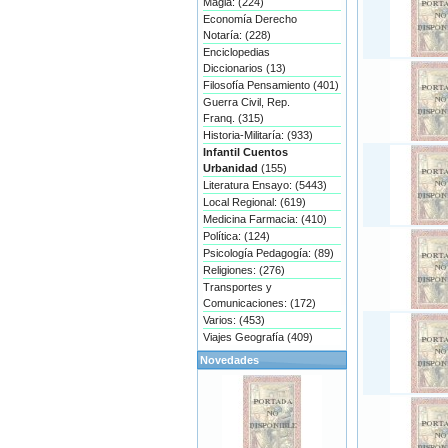
Magia: (224)
Economía Derecho
Notaría: (228)
Enciclopedias
Diccionarios (13)
Filosofía Pensamiento (401)
Guerra Civil, Rep.
Franq. (315)
Historia-Militaría: (933)
Infantil Cuentos
Urbanidad
(155)
Literatura Ensayo: (5443)
Local Regional: (619)
Medicina Farmacia: (410)
Política: (124)
Psicología Pedagogía: (89)
Religiones: (276)
Transportes y
Comunicaciones: (172)
Varios: (453)
Viajes Geografía (409)
Novedades