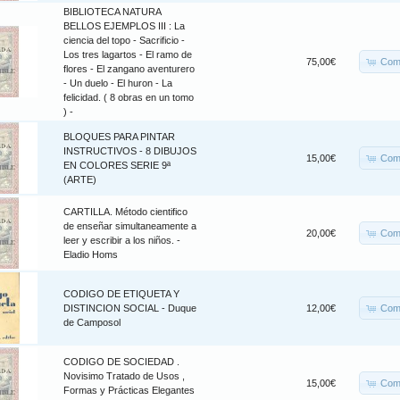
BIBLIOTECA NATURA
BELLOS EJEMPLOS III : La
ciencia del topo - Sacrificio -
Los tres lagartos - El ramo de
Com
75,00€
flores - El zangano aventurero
- Un duelo - El huron - La
felicidad. ( 8 obras en un tomo
) -
BLOQUES PARA PINTAR
INSTRUCTIVOS - 8 DIBUJOS
Com
15,00€
EN COLORES SERIE 9ª
(ARTE)
CARTILLA. Método cientifico
de enseñar simultaneamente a
Com
20,00€
leer y escribir a los niños. -
Eladio Homs
CODIGO DE ETIQUETA Y
Com
DISTINCION SOCIAL - Duque
12,00€
de Camposol
CODIGO DE SOCIEDAD .
Novisimo Tratado de Usos ,
Com
15,00€
Formas y Prácticas Elegantes