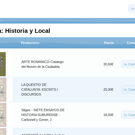
l
: Historia y Local
Productos+
Precio
Comp
ARTE ROMANICO-Catalogo
Com
30,00€
del Museo de la Ciudadela
LA QUESTIO DE
Com
CATALUNYA: ESCRITS I
25,00€
DISCURSOS
Sitges - SIETE ENSAYOS DE
Com
HISTORIA SUBURENSE -
18,00€
Carbonell y Gener, J.