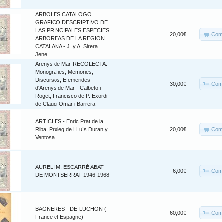
ARBOLES CATALOGO
GRAFICO DESCRIPTIVO DE
LAS PRINCIPALES ESPECIES
Com
20,00€
ARBOREAS DE LA REGION
CATALANA - J. y A. Sirera
Jene
Arenys de Mar-RECOLECTA.
Monografies, Memories,
Discursos, Efemerides
Com
30,00€
d'Arenys de Mar - Calbeto i
Roget, Francisco de P. Exordi
de Claudi Omar i Barrera
ARTICLES - Enric Prat de la
Com
Riba. Próleg de LLuís Duran y
20,00€
Ventosa
AURELI M. ESCARRÉ ABAT
Com
6,00€
DE MONTSERRAT 1946-1968
BAGNERES - DE-LUCHON (
Com
60,00€
France et Espagne)