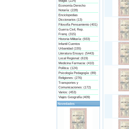
Magia: (224)
Economía Derecho
Notaría: (228)
Enciclopedias
Diccionarios (13)
Filosofía Pensamiento (401)
Guerra Civil, Rep.
Franq. (315)
Historia-Militaría: (933)
Infantil Cuentos
Urbanidad (155)
Literatura Ensayo: (5443)
Local Regional: (619)
Medicina Farmacia: (410)
Política: (124)
Psicología Pedagogía: (89)
Religiones: (276)
Transportes y
Comunicaciones: (172)
Varios: (453)
Viajes Geografía (409)
Novedades