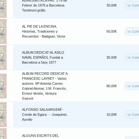
AGRESSIÓ A LA PAU. 1 i 8 de
Com
Febrer de 1976 a Barcelona.
30,00€
Testimoni gràfic.
AL PIE DE LA ENCINA.
Com
Historias, Tradiciones y
50,00€
Recuerdos - Balaguer, Victor
ALBUM DEDICAT AL ASILO
Com
NAVAL ESPAÑOL Fundat a
35,00€
Barcelona a l'any 1877
ALBUM RECORD DEDICAT A
FRANCESC LAYRET - Varios
autores. Mª Antonia Carner,
Com
80,00€
Gabriel Alomar, J.M. Francès,
Ernest Ventós, Ventura
Gassol.
ALFONSO SALA ARGEMÍ -
Com
Conde de Egara - - Joaquinet,
10,00€
Aurelio
ALGUNS ESCRITS DEL