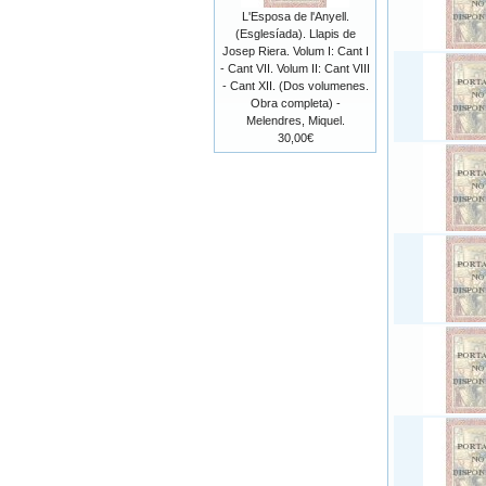
L'Esposa de l'Anyell.
(Esglesíada). Llapis de
Josep Riera. Volum I: Cant I
- Cant VII. Volum II: Cant VIII
- Cant XII. (Dos volumenes.
Obra completa) -
Melendres, Miquel.
30,00€