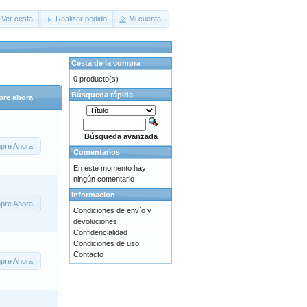
Ver cesta
Realizar pedido
Mi cuenta
Cesta de la compra
0 producto(s)
Búsqueda rápida
re ahora
Búsqueda avanzada
pre Ahora
Comentarios
En este momento hay
ningún comentario
Informacion
pre Ahora
Condiciones de envío y
devoluciones
Confidencialidad
Condiciones de uso
Contacto
pre Ahora