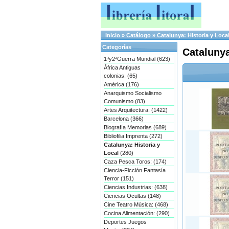
Inicio
»
Catálogo
»
Catalunya: Historia y Loca
Categorías
Catalunya
1ªy2ªGuerra Mundial (623)
África Antiguas
colonias: (65)
América (176)
Anarquismo Socialismo
Comunismo (83)
Artes Arquitectura: (1422)
Barcelona (366)
Biografía Memorias (689)
Bibliofilia Imprenta (272)
Catalunya: Historia y
Local
(280)
Caza Pesca Toros: (174)
Ciencia-Ficción Fantasía
Terror (151)
Ciencias Industrias: (638)
Ciencias Ocultas (148)
Cine Teatro Música: (468)
Cocina Alimentación: (290)
Deportes Juegos