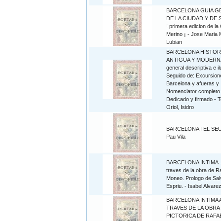
BARCELONA GUIA G
DE LA CIUDAD Y DE 
! primera edicion de la
Merino ¡ - Jose Maria 
Lubian
BARCELONA HISTOR
ANTIGUA Y MODERNA
general descriptiva e il
Seguido de: Excursion
Barcelona y afueras y
Nomenclator completo
Dedicado y firmado - T
Oriol, Isidro
BARCELONA I EL SEU
Pau Vila
BARCELONA INTIMA .
traves de la obra de R
Moneo. Prologo de Sal
Espriu. - Isabel Alvarez
BARCELONA INTIMA 
TRAVES DE LA OBRA
PICTORICA DE RAFA