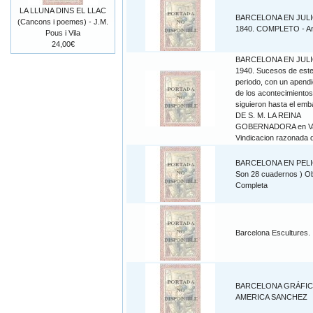
LA LLUNA DINS EL LLAC
BARCELONA EN JULI
(Cancons i poemes) - J.M.
1840. COMPLETO - A
Pous i Vila
24,00€
BARCELONA EN JULI
1940. Sucesos de est
periodo, con un apend
de los acontecimiento
siguieron hasta el em
DE S. M. LA REINA
GOBERNADORA en Val
Vindicacion razonada d
BARCELONA EN PELI
Son 28 cuadernos ) O
Completa
Barcelona Escultures.
BARCELONA GRÁFICA
AMERICA SANCHEZ