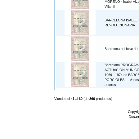
MORENO - Isabel Alv
Villamil
BARCELONA ISABELI
REVOLUCIONARIA
Barcelona pel forat del
Barcelona PROGRAM
ACTUACION MUNICI
1969 - 1974 de BARC
PORCIOLES ¡ - Varios
autores
Viendo del
41
al
60
(de
366
productos)
Copyri
Desarr