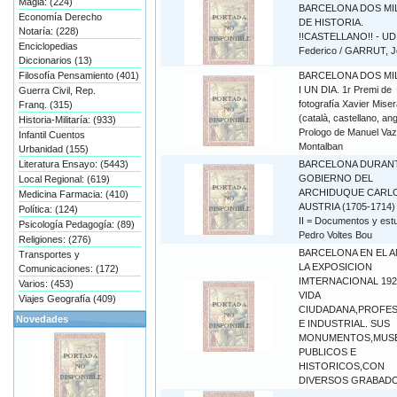
Magia: (224)
BARCELONA DOS MI
Economía Derecho
DE HISTORIA.
Notaría: (228)
!!CASTELLANO!! - UD
Enciclopedias
Federico / GARRUT, J
Diccionarios (13)
Filosofía Pensamiento (401)
BARCELONA DOS MI
I UN DIA. 1r Premi de
Guerra Civil, Rep.
fotografía Xavier Mise
Franq. (315)
(català, castellano, ang
Historia-Militaría: (933)
Prologo de Manuel Va
Infantil Cuentos
Montalban
Urbanidad (155)
Literatura Ensayo: (5443)
BARCELONA DURANT
GOBIERNO DEL
Local Regional: (619)
ARCHIDUQUE CARL
Medicina Farmacia: (410)
AUSTRIA (1705-1714)
Política: (124)
II = Documentos y estu
Psicología Pedagogía: (89)
Pedro Voltes Bou
Religiones: (276)
BARCELONA EN EL 
Transportes y
LA EXPOSICION
Comunicaciones: (172)
IMTERNACIONAL 192
Varios: (453)
VIDA
Viajes Geografía (409)
CIUDADANA,PROFES
Novedades
E INDUSTRIAL. SUS
MONUMENTOS,MUSEO
PUBLICOS E
HISTORICOS,CON
DIVERSOS GRABADOS