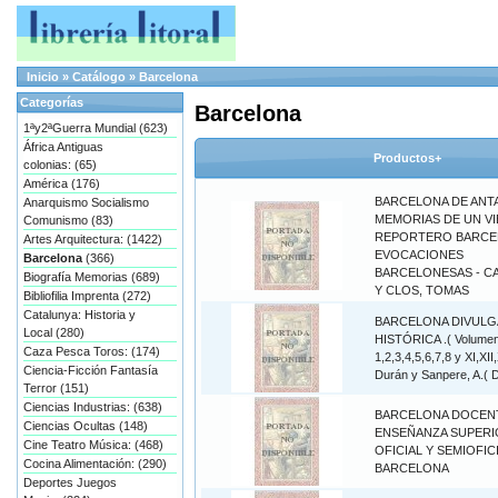
Inicio
»
Catálogo
»
Barcelona
Categorías
Barcelona
1ªy2ªGuerra Mundial (623)
África Antiguas
Productos+
colonias: (65)
América (176)
BARCELONA DE ANT
Anarquismo Socialismo
MEMORIAS DE UN V
Comunismo (83)
REPORTERO BARCE
Artes Arquitectura: (1422)
EVOCACIONES
Barcelona
(366)
BARCELONESAS - C
Biografía Memorias (689)
Y CLOS, TOMAS
Bibliofilia Imprenta (272)
Catalunya: Historia y
BARCELONA DIVULG
Local (280)
HISTÓRICA .( Volume
Caza Pesca Toros: (174)
1,2,3,4,5,6,7,8 y XI,XII,
Ciencia-Ficción Fantasía
Durán y Sanpere, A.( D
Terror (151)
Ciencias Industrias: (638)
BARCELONA DOCENT
Ciencias Ocultas (148)
ENSEÑANZA SUPER
Cine Teatro Música: (468)
OFICIAL Y SEMIOFIC
Cocina Alimentación: (290)
BARCELONA
Deportes Juegos