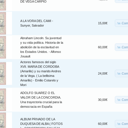
DE VEGA CARPIO
A LA VORA DEL CAMI -
Com
15,00€
Sunyer, Salvador
Abraham Lincoln. Su juventud
y su vida política. Historia de la
Com
abolición de la esclavitud en
60,00€
los Estados Unidos. - Alfonso
Jouault
Actores famosos del siglo
XVII. MARIA DE CORDOBA
(Amarilis) y su marido Andres
Com
24,00€
de la Vega. ( La bellisima
Amarilis) - Emilio Cotarelo y
Mori
ADOLFO SUAREZ O EL
VALOR DE LA CONCORDIA.
Com
30,00€
Una trayectoria crucial para la
democracia en España
ALBUM PRIVADO DE LA
Com
DUQUESA DE ALBA ( FOTOS
60,00€