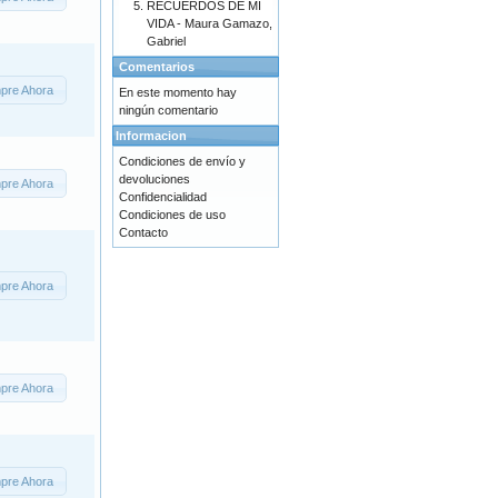
RECUERDOS DE MI
VIDA - Maura Gamazo,
Gabriel
Comentarios
pre Ahora
En este momento hay
ningún comentario
Informacion
Condiciones de envío y
devoluciones
pre Ahora
Confidencialidad
Condiciones de uso
Contacto
pre Ahora
pre Ahora
pre Ahora