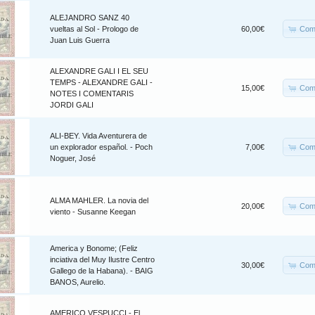
ALEJANDRO SANZ 40
Com
vueltas al Sol - Prologo de
60,00€
Juan Luis Guerra
ALEXANDRE GALI I EL SEU
TEMPS - ALEXANDRE GALI -
Com
15,00€
NOTES I COMENTARIS
JORDI GALI
ALI-BEY. Vida Aventurera de
Com
un explorador español. - Poch
7,00€
Noguer, José
ALMA MAHLER. La novia del
Com
20,00€
viento - Susanne Keegan
America y Bonome; (Feliz
inciativa del Muy Ilustre Centro
Com
30,00€
Gallego de la Habana). - BAIG
BANOS, Aurelio.
AMERICO VESPUCCI - El