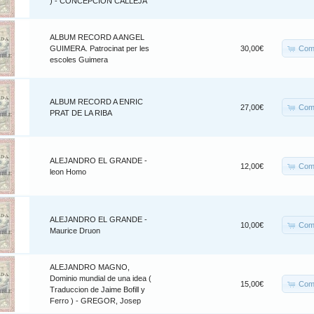
) - CONCEPCION CALLEJA
ALBUM RECORD A ANGEL
Com
GUIMERA. Patrocinat per les
30,00€
escoles Guimera
ALBUM RECORD A ENRIC
Com
27,00€
PRAT DE LA RIBA
ALEJANDRO EL GRANDE -
Com
12,00€
leon Homo
ALEJANDRO EL GRANDE -
Com
10,00€
Maurice Druon
ALEJANDRO MAGNO,
Dominio mundial de una idea (
Com
15,00€
Traduccion de Jaime Bofill y
Ferro ) - GREGOR, Josep