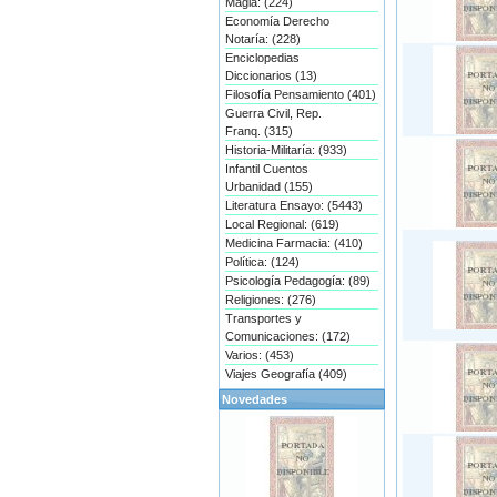
Magia: (224)
Economía Derecho
Notaría: (228)
Enciclopedias
Diccionarios (13)
Filosofía Pensamiento (401)
Guerra Civil, Rep.
Franq. (315)
Historia-Militaría: (933)
Infantil Cuentos
Urbanidad (155)
Literatura Ensayo: (5443)
Local Regional: (619)
Medicina Farmacia: (410)
Política: (124)
Psicología Pedagogía: (89)
Religiones: (276)
Transportes y
Comunicaciones: (172)
Varios: (453)
Viajes Geografía (409)
Novedades