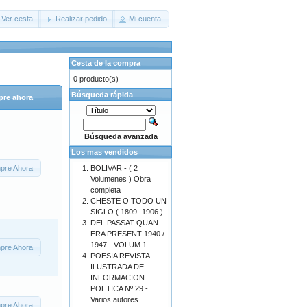
Ver cesta
Realizar pedido
Mi cuenta
Cesta de la compra
0 producto(s)
Búsqueda rápida
re ahora
Búsqueda avanzada
Los mas vendidos
pre Ahora
BOLIVAR - ( 2
Volumenes ) Obra
completa
CHESTE O TODO UN
SIGLO ( 1809- 1906 )
DEL PASSAT QUAN
ERA PRESENT 1940 /
1947 - VOLUM 1 -
pre Ahora
POESIA REVISTA
ILUSTRADA DE
INFORMACION
POETICA Nº 29 -
Varios autores
pre Ahora