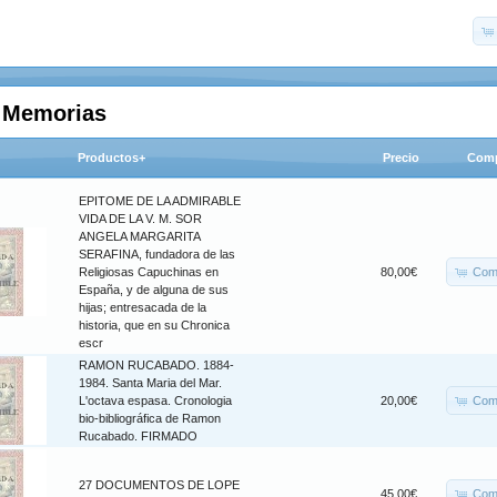
a Memorias
Productos+
Precio
Comp
EPITOME DE LA ADMIRABLE
VIDA DE LA V. M. SOR
ANGELA MARGARITA
SERAFINA, fundadora de las
Com
Religiosas Capuchinas en
80,00€
España, y de alguna de sus
hijas; entresacada de la
historia, que en su Chronica
escr
RAMON RUCABADO. 1884-
1984. Santa Maria del Mar.
Com
L'octava espasa. Cronologia
20,00€
bio-bibliográfica de Ramon
Rucabado. FIRMADO
27 DOCUMENTOS DE LOPE
Com
45,00€