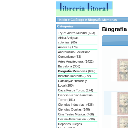
Inicio
»
Catálogo
»
Biografía Memorias
Categorías
Biografí
1ªy2ªGuerra Mundial (623)
África Antiguas
colonias: (65)
América (176)
Anarquismo Socialismo
Comunismo (83)
Artes Arquitectura: (1422)
Barcelona (366)
Biografía Memorias
(689)
Bibliofilia Imprenta (272)
Catalunya: Historia y
Local (280)
Caza Pesca Toros: (174)
Ciencia-Ficción Fantasía
Terror (151)
Ciencias Industrias: (638)
Ciencias Ocultas (148)
Cine Teatro Música: (468)
Cocina Alimentación: (290)
Deportes Juegos