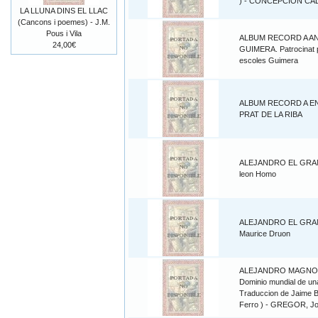
) - CONCEPCION CA
LA LLUNA DINS EL LLAC
(Cancons i poemes) - J.M.
Pous i Vila
ALBUM RECORD A A
24,00€
GUIMERA. Patrocinat p
escoles Guimera
ALBUM RECORD A E
PRAT DE LA RIBA
ALEJANDRO EL GRA
leon Homo
ALEJANDRO EL GRA
Maurice Druon
ALEJANDRO MAGNO
Dominio mundial de una
Traduccion de Jaime Bo
Ferro ) - GREGOR, J