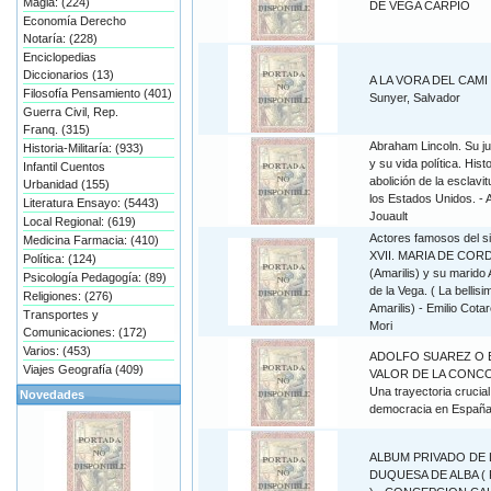
Magia: (224)
DE VEGA CARPIO
Economía Derecho
Notaría: (228)
Enciclopedias
Diccionarios (13)
A LA VORA DEL CAMI 
Filosofía Pensamiento (401)
Sunyer, Salvador
Guerra Civil, Rep.
Franq. (315)
Abraham Lincoln. Su j
Historia-Militaría: (933)
y su vida política. Histo
Infantil Cuentos
abolición de la esclavi
Urbanidad (155)
los Estados Unidos. - 
Literatura Ensayo: (5443)
Jouault
Local Regional: (619)
Actores famosos del si
Medicina Farmacia: (410)
XVII. MARIA DE COR
Política: (124)
(Amarilis) y su marido
Psicología Pedagogía: (89)
de la Vega. ( La bellisi
Religiones: (276)
Amarilis) - Emilio Cotar
Transportes y
Mori
Comunicaciones: (172)
Varios: (453)
ADOLFO SUAREZ O 
Viajes Geografía (409)
VALOR DE LA CONCO
Una trayectoria crucial
Novedades
democracia en Españ
ALBUM PRIVADO DE 
DUQUESA DE ALBA (