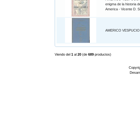
enigma de la historia d
America - Vicente D. S
AMERICO VESPUCIO
Viendo del
1
al
20
(de
689
productos)
Copyri
Desarr