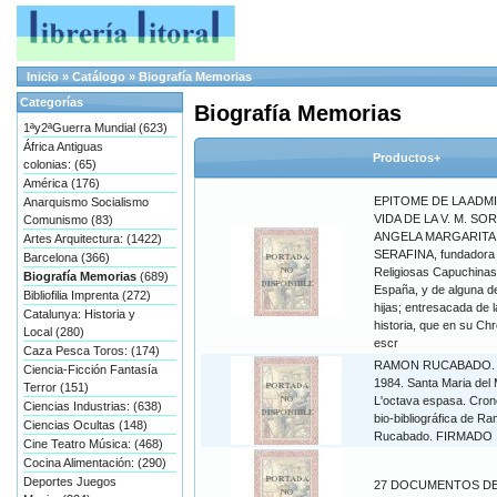
Inicio
»
Catálogo
»
Biografía Memorias
Categorías
Biografía Memorias
1ªy2ªGuerra Mundial (623)
África Antiguas
Productos+
colonias: (65)
América (176)
EPITOME DE LA ADM
Anarquismo Socialismo
VIDA DE LA V. M. SOR
Comunismo (83)
ANGELA MARGARITA
Artes Arquitectura: (1422)
SERAFINA, fundadora 
Barcelona (366)
Religiosas Capuchinas
Biografía Memorias
(689)
España, y de alguna d
Bibliofilia Imprenta (272)
hijas; entresacada de l
Catalunya: Historia y
historia, que en su Ch
Local (280)
escr
Caza Pesca Toros: (174)
RAMON RUCABADO. 
Ciencia-Ficción Fantasía
1984. Santa Maria del 
Terror (151)
L'octava espasa. Cron
Ciencias Industrias: (638)
bio-bibliográfica de R
Ciencias Ocultas (148)
Rucabado. FIRMADO
Cine Teatro Música: (468)
Cocina Alimentación: (290)
Deportes Juegos
27 DOCUMENTOS DE