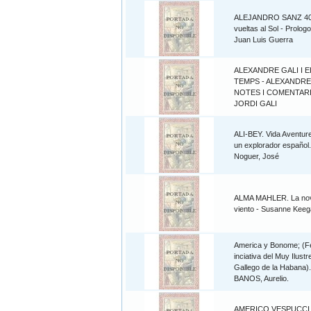
ALEJANDRO SANZ 4
vueltas al Sol - Prolog
Juan Luis Guerra
ALEXANDRE GALI I E
TEMPS - ALEXANDRE 
NOTES I COMENTAR
JORDI GALI
ALI-BEY. Vida Aventur
un explorador español.
Noguer, José
ALMA MAHLER. La nov
viento - Susanne Kee
America y Bonome; (Fe
inciativa del Muy Ilust
Gallego de la Habana)
BANOS, Aurelio.
AMERICO VESPUCCI -