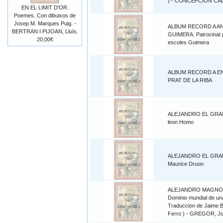
) - CONCEPCION CA
EN EL LIMIT D'OR.
Poemes. Con dibuixos de
Josep M. Marques Puig. -
ALBUM RECORD A A
BERTRAN I PIJOAN, Lluís.
GUIMERA. Patrocinat p
20,00€
escoles Guimera
ALBUM RECORD A E
PRAT DE LA RIBA
ALEJANDRO EL GRA
leon Homo
ALEJANDRO EL GRA
Maurice Druon
ALEJANDRO MAGNO
Dominio mundial de una
Traduccion de Jaime Bo
Ferro ) - GREGOR, J