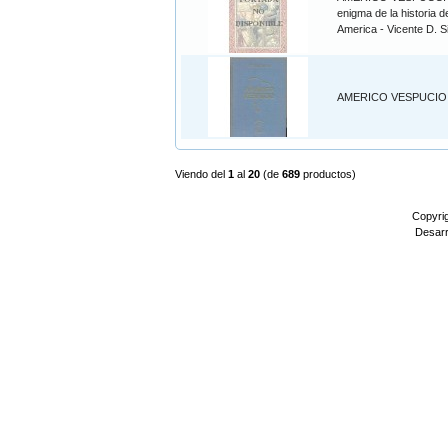
enigma de la historia d
America - Vicente D. S
AMERICO VESPUCIO
Viendo del
1
al
20
(de
689
productos)
Copyri
Desarr