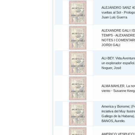
ALEJANDRO SANZ 4
vueltas al Sol - Prolog
Juan Luis Guerra
ALEXANDRE GALI I E
TEMPS - ALEXANDRE 
NOTES I COMENTAR
JORDI GALI
ALI-BEY. Vida Aventur
un explorador español.
Noguer, José
ALMA MAHLER. La nov
viento - Susanne Kee
America y Bonome; (Fe
inciativa del Muy Ilust
Gallego de la Habana)
BANOS, Aurelio.
AMERICO VESPUCCI -