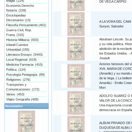
Magia: (224)
DE VEGA CARPIO
Economía Derecho
Notaría: (228)
Enciclopedias
Diccionarios (13)
A LA VORA DEL CAMI 
Filosofía Pensamiento (401)
Sunyer, Salvador
Guerra Civil, Rep.
Franq. (315)
Abraham Lincoln. Su j
Historia-Militaría: (933)
y su vida política. Histo
Infantil Cuentos
abolición de la esclavi
Urbanidad (155)
los Estados Unidos. - 
Literatura Ensayo: (5443)
Jouault
Local Regional: (619)
Actores famosos del si
Medicina Farmacia: (410)
XVII. MARIA DE COR
Política: (124)
(Amarilis) y su marido
Psicología Pedagogía: (89)
de la Vega. ( La bellisi
Religiones: (276)
Amarilis) - Emilio Cotar
Transportes y
Mori
Comunicaciones: (172)
Varios: (453)
ADOLFO SUAREZ O 
Viajes Geografía (409)
VALOR DE LA CONCO
Una trayectoria crucial
Novedades
democracia en Españ
ALBUM PRIVADO DE 
DUQUESA DE ALBA (