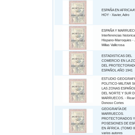
ESPAÑA EN AFRICA A
HOY - Xavier, Adro
ESPAÑA Y MARRUEC
Interferencias historic
Hispano-Marroquies -
Millas Vallicrosa
ESTADISTICAS DEL
COMERCIO EN LA Z
DEL PROTECTORAD
ESPAÑOL AÑO 1941
ESTUDIO GEOGRAF
POLITICO-MILITAR 
LAS ZONAS ESPAÑO
DEL NORTE Y SUR D
MARRUECOS. - Ricar
Donoso Cortes
GEOGRAFÍA DE
MARRUECOS.
PROTECTORADOS Y
POSESIONES DE ES
EN ÁFRICA. (TOMO III
varios autores