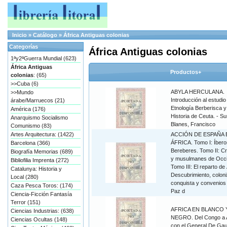
Inicio
»
Catálogo
»
África Antiguas colonias
Categorías
África Antiguas colonias
1ªy2ªGuerra Mundial (623)
África Antiguas
Productos+
colonias
: (65)
>>Cuba (6)
ABYLA HERCULANA.
>>Mundo
Introducción al estudio
árabe/Marruecos (21)
Etnología Berberisca y 
América (176)
Historia de Ceuta. - S
Anarquismo Socialismo
Blanes, Francisco
Comunismo (83)
Artes Arquitectura: (1422)
ACCIÓN DE ESPAÑA 
ÁFRICA. Tomo I: Íbero
Barcelona (366)
Bereberes. Tomo II: Cr
Biografía Memorias (689)
y musulmanes de Occi
Bibliofilia Imprenta (272)
Tomo III: El reparto de 
Catalunya: Historia y
Descubrimiento, coloni
Local (280)
conquista y convenios 
Caza Pesca Toros: (174)
Paz d
Ciencia-Ficción Fantasía
Terror (151)
AFRICA EN BLANCO 
Ciencias Industrias: (638)
NEGRO. Del Congo a A
Ciencias Ocultas (148)
con el General De Gau