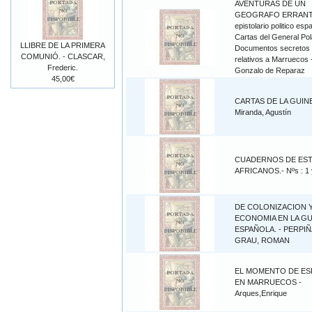
AVENTURAS DE UN
GEOGRAFO ERRANT
epistolario politico esp
Cartas del General Pol
LLIBRE DE LA PRIMERA
Documentos secretos
COMUNIÓ. - CLASCAR,
relativos a Marruecos 
Frederic.
Gonzalo de Reparaz
45,00€
CARTAS DE LA GUINE
Miranda, Agustín
CUADERNOS DE ES
AFRICANOS.- Nºs : 1 
DE COLONIZACION 
ECONOMIA EN LA GU
ESPAÑOLA. - PERPIÑ
GRAU, ROMAN
EL MOMENTO DE ES
EN MARRUECOS -
Arques,Enrique