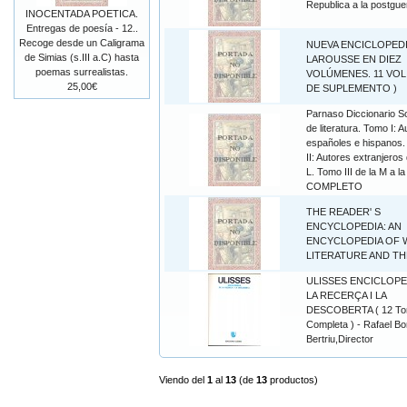
Republica a la postgue
INOCENTADA POETICA.
Entregas de poesía - 12..
Recoge desde un Caligrama
NUEVA ENCICLOPED
de Simias (s.III a.C) hasta
LAROUSSE EN DIEZ
poemas surrealistas.
VOLÚMENES. 11 VOL.
25,00€
DE SUPLEMENTO )
Parnaso Diccionario 
de literatura. Tomo I: 
españoles e hispanos
II: Autores extranjeros 
L. Tomo III de la M a la
COMPLETO
THE READER' S
ENCYCLOPEDIA: AN
ENCYCLOPEDIA OF
LITERATURE AND TH
ULISSES ENCICLOPE
LA RECERÇA I LA
DESCOBERTA ( 12 T
Completa ) - Rafael Bor
Bertriu,Director
Viendo del
1
al
13
(de
13
productos)