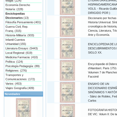
LITERATURA ESPAÑO
Magia: (224)
HISPANOAMERICANA.
Economía Derecho
VOLS. - Ricardo Gullón
Notaría: (228)
DIRIGIDO POR )
Enciclopedias
Diccionarios
(13)
Diccionario por fechas
Filosofía Pensamiento (401)
Historia Universal. Sín
cronológica de historia
Guerra Civil, Rep.
Ciencia, Literatura, Té
Franq. (315)
Arte y Economía.
Historia-Militaría: (933)
Infantil Cuentos
Urbanidad (155)
ENCICLOPEDIA DE L
Literatura Ensayo: (5443)
DESCUBRIMIENTOS 
SIGLO XX.
Local Regional: (619)
Medicina Farmacia: (410)
Política: (124)
Encyclopedie di Didero
Psicología Pedagogía: (89)
d'Alambert. Paris 1751
Religiones: (276)
Volumen 7 de Planches
Transportes y
Facsimil
Comunicaciones: (172)
Varios: (453)
ENSAYO DE UN
Viajes Geografía (409)
DICCIONARIO ESPA
SINÓNIMOS Y ANTÓ
Novedades
- Sáinz de Robles, Fed
Carlos
FOTOGRAFIA HISTO
DE VIC. Volum II: De la