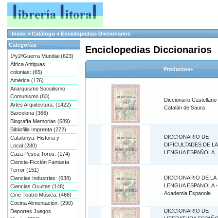
Inicio
»
Catálogo
»
Enciclopedias Diccionarios
Categorías
Enciclopedias Diccionarios
1ªy2ªGuerra Mundial (623)
África Antiguas
Productos+
colonias: (65)
América (176)
Anarquismo Socialismo
Comunismo (83)
Diccionario Castellano 
Artes Arquitectura: (1422)
Catalán de Saura
Barcelona (366)
Biografía Memorias (689)
Bibliofilia Imprenta (272)
DICCIONARIO DE
Catalunya: Historia y
DIFICULTADES DE LA
Local (280)
LENGUA ESPAÑOLA.
Caza Pesca Toros: (174)
Ciencia-Ficción Fantasía
Terror (151)
DICCIONARIO DE LA
Ciencias Industrias: (638)
LENGUA ESPANOLA - 
Ciencias Ocultas (148)
Academia Espanola
Cine Teatro Música: (468)
Cocina Alimentación: (290)
DICCIONARIO DE
Deportes Juegos