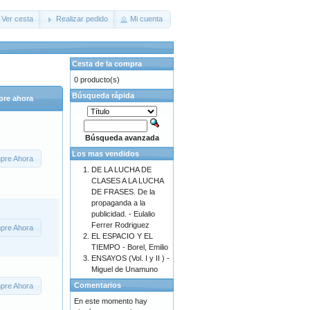
Ver cesta
Realizar pedido
Mi cuenta
Cesta de la compra
0 producto(s)
Búsqueda rápida
re ahora
Búsqueda avanzada
Los mas vendidos
pre Ahora
DE LA LUCHA DE
CLASES A LA LUCHA
DE FRASES. De la
propaganda a la
publicidad. - Eulalio
Ferrer Rodriguez
pre Ahora
EL ESPACIO Y EL
TIEMPO - Borel, Emilio
ENSAYOS (Vol. I y II ) -
Miguel de Unamuno
Comentarios
pre Ahora
En este momento hay