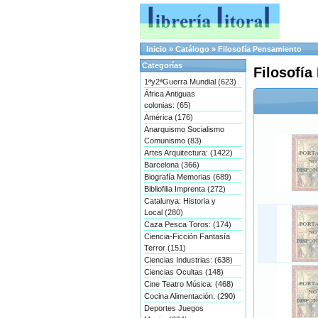
Inicio
»
Catálogo
»
Filosofía Pensamiento
Categorías
Filosofí
1ªy2ªGuerra Mundial (623)
África Antiguas
colonias: (65)
América (176)
Anarquismo Socialismo
Comunismo (83)
Artes Arquitectura: (1422)
Barcelona (366)
Biografía Memorias (689)
Bibliofilia Imprenta (272)
Catalunya: Historia y
Local (280)
Caza Pesca Toros: (174)
Ciencia-Ficción Fantasía
Terror (151)
Ciencias Industrias: (638)
Ciencias Ocultas (148)
Cine Teatro Música: (468)
Cocina Alimentación: (290)
Deportes Juegos