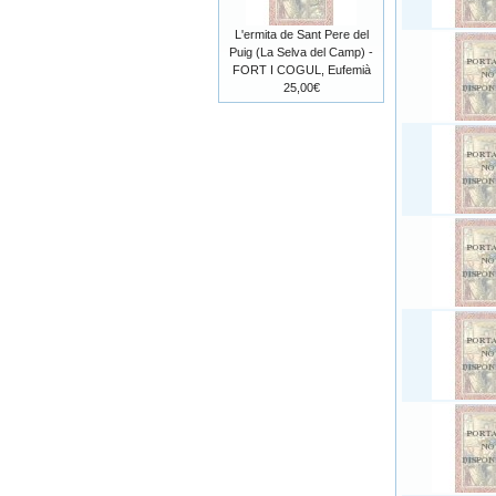
L'ermita de Sant Pere del
Puig (La Selva del Camp) -
FORT I COGUL, Eufemià
25,00€