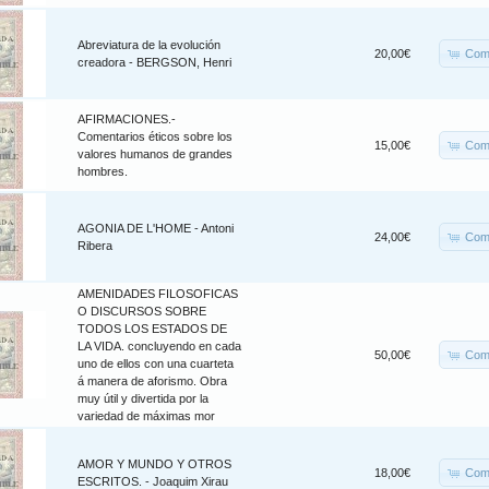
Abreviatura de la evolución
Com
20,00€
creadora - BERGSON, Henri
AFIRMACIONES.-
Comentarios éticos sobre los
Com
15,00€
valores humanos de grandes
hombres.
AGONIA DE L'HOME - Antoni
Com
24,00€
Ribera
AMENIDADES FILOSOFICAS
O DISCURSOS SOBRE
TODOS LOS ESTADOS DE
LA VIDA. concluyendo en cada
Com
50,00€
uno de ellos con una cuarteta
á manera de aforismo. Obra
muy útil y divertida por la
variedad de máximas mor
AMOR Y MUNDO Y OTROS
Com
18,00€
ESCRITOS. - Joaquim Xirau