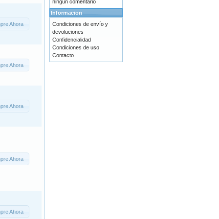
ningún comentario
Informacion
pre Ahora
Condiciones de envío y
devoluciones
Confidencialidad
Condiciones de uso
Contacto
pre Ahora
pre Ahora
pre Ahora
pre Ahora