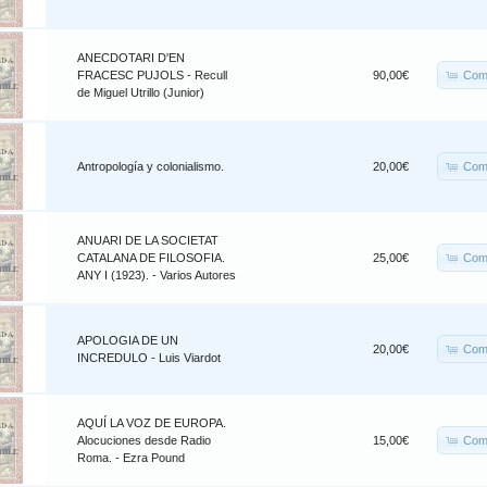
ANECDOTARI D'EN
Com
FRACESC PUJOLS - Recull
90,00€
de Miguel Utrillo (Junior)
Com
Antropología y colonialismo.
20,00€
ANUARI DE LA SOCIETAT
Com
CATALANA DE FILOSOFIA.
25,00€
ANY I (1923). - Varios Autores
APOLOGIA DE UN
Com
20,00€
INCREDULO - Luis Viardot
AQUÍ LA VOZ DE EUROPA.
Com
Alocuciones desde Radio
15,00€
Roma. - Ezra Pound