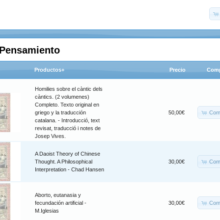
a Pensamiento
Productos+
Precio
Comp
Homilies sobre el càntic dels
càntics. (2 volumenes)
Completo. Texto original en
Com
griego y la traducción
50,00€
catalana. - Introducció, text
revisat, traducció i notes de
Josep Vives.
A Daoist Theory of Chinese
Com
Thought. A Philosophical
30,00€
Interpretation - Chad Hansen
Aborto, eutanasia y
Com
fecundación artificial -
30,00€
M.Iglesias