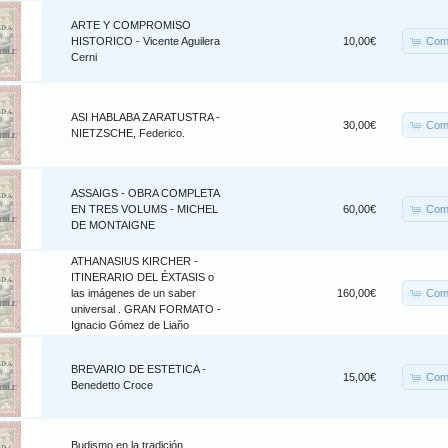
ARTE Y COMPROMISO
Com
HISTORICO - Vicente Aguilera
10,00€
Cerni
ASI HABLABA ZARATUSTRA -
Com
30,00€
NIETZSCHE, Federico.
ASSAIGS - OBRA COMPLETA
Com
EN TRES VOLUMS - MICHEL
60,00€
DE MONTAIGNE
ATHANASIUS KIRCHER -
ITINERARIO DEL ÉXTASIS o
Com
las imágenes de un saber
160,00€
universal . GRAN FORMATO -
Ignacio Gómez de Liaño
BREVARIO DE ESTETICA -
Com
15,00€
Benedetto Croce
Budismo en la tradición