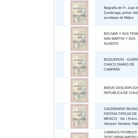
Biografía de Fr. Juan 
Zumárraga, primer obi
arzobispo de Méjico
BOLIVAR Y SUS TENI
SAN MARTIN Y SUS
ALIADOS
BOQUERON - GUERR
CHACO DIARIO DE
CAMPAÑA
BREVE DESCRIPCION
REPUBLICA DE CHIL
CALENDARIO BILING
FIESTAS TIPICAS DE
MEXICO - Vol. I Enero 
Vazquez Santana, Higi
CAMINOS POSIBLES 
DESCUBRIR AMERICA