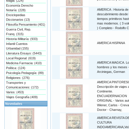
Magia: (224)
Economía Derecho
AMERICA : Historia de
Notaría: (228)
descubrimiento desde 
Enciclopedias
tiempos primitivos hast
Diccionarios (13)
mas modernos. ( 3 vo
Filosofía Pensamiento (401)
) Completo - Rodolfo 
Guerra Civil, Rep.
Franq. (315)
Historia-Militaría: (933)
AMERICA HISPANA
Infantil Cuentos
Urbanidad (155)
Literatura Ensayo: (5443)
Local Regional: (619)
AMERICA MAGICA. L
Medicina Farmacia: (410)
hombres y los meses 
Política: (124)
Arciniegas, German
Psicología Pedagogía: (89)
Religiones: (276)
AMERICA PINTORES
Transportes y
Descripción de viajes 
Comunicaciones: (172)
Continente.
Varios: (453)
ENCUADERNACION
Viajes Geografía (409)
ORIGINAL - Varios aut
Novedades
Wiener, Carlos - Creva
Doctor - Charnay,
AMERICA REVISTA D
CULTURA
INDOAMERICANA,Vol.