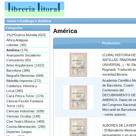
Inicio
»
Catálogo
»
América
Categorías
América
1ªy2ªGuerra Mundial (623)
África Antiguas
Productos+
colonias: (65)
América
(176)
(CUBA) HISTORIA DE
Anarquismo Socialismo
ANTILLAS. PANORAM
Comunismo (83)
UNIVERSAL. ( - M. Eli
Artes Arquitectura: (1422)
Regnault. Traducido p
Barcelona (366)
sociedad.literaria.
Biografía Memorias (689)
Academia Cientifico Me
Bibliofilia Imprenta (272)
de Barcelona. Cuarto
Catalunya: Historia y
Centenario del
Local (280)
DECUBRIMIENTO DE
Caza Pesca Toros: (174)
AMERICA. Diario de s
Ciencia-Ficción Fantasía
del Congreso Nacional
Terror (151)
Mercantil de Barcelona
Ciencias Industrias: (638)
- varios autores.
Ciencias Ocultas (148)
Cine Teatro Música: (468)
ALBORES DE LA REP
Cocina Alimentación: (290)
- El liberalismo Mexica
Deportes Juegos
pensamiento y en acci