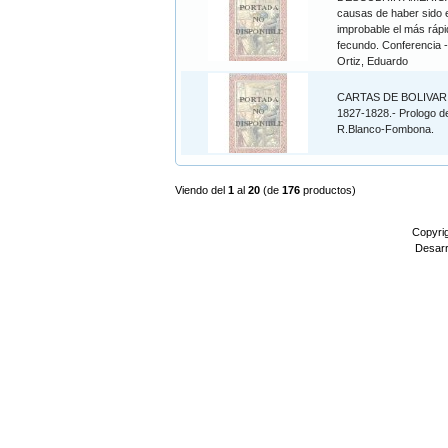
causas de haber sido 
improbable el más rápi
fecundo. Conferencia 
Ortiz, Eduardo
CARTAS DE BOLIVAR.
1827-1828.- Prologo d
R.Blanco-Fombona.
Viendo del
1
al
20
(de
176
productos)
Copyri
Desarr