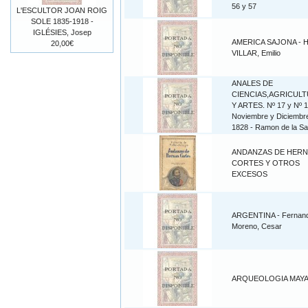
56 y 57
L'ESCULTOR JOAN ROIG
SOLE 1835-1918 -
IGLÉSIES, Josep
AMERICA SAJONA - H
20,00€
VILLAR, Emilio
ANALES DE
CIENCIAS,AGRICUL
Y ARTES. Nº 17 y Nº 1
Noviembre y Diciembr
1828 - Ramon de la S
ANDANZAS DE HER
CORTES Y OTROS
EXCESOS
ARGENTINA - Fernan
Moreno, Cesar
ARQUEOLOGIA MAY