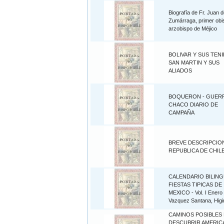
Biografía de Fr. Juan 
Zumárraga, primer obi
arzobispo de Méjico
BOLIVAR Y SUS TENI
SAN MARTIN Y SUS
ALIADOS
BOQUERON - GUERR
CHACO DIARIO DE
CAMPAÑA
BREVE DESCRIPCION
REPUBLICA DE CHIL
CALENDARIO BILING
FIESTAS TIPICAS DE
MEXICO - Vol. I Enero 
Vazquez Santana, Higi
CAMINOS POSIBLES 
DESCUBRIR AMERICA