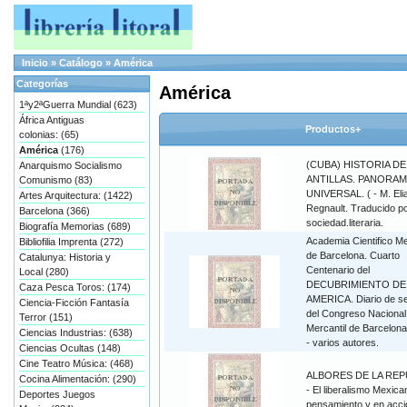
Inicio
»
Catálogo
»
América
Categorías
América
1ªy2ªGuerra Mundial (623)
África Antiguas
Productos+
colonias: (65)
América
(176)
(CUBA) HISTORIA DE
Anarquismo Socialismo
ANTILLAS. PANORAM
Comunismo (83)
UNIVERSAL. ( - M. Eli
Artes Arquitectura: (1422)
Regnault. Traducido p
Barcelona (366)
sociedad.literaria.
Biografía Memorias (689)
Academia Cientifico Me
Bibliofilia Imprenta (272)
de Barcelona. Cuarto
Catalunya: Historia y
Centenario del
Local (280)
DECUBRIMIENTO DE
Caza Pesca Toros: (174)
AMERICA. Diario de s
Ciencia-Ficción Fantasía
del Congreso Nacional
Terror (151)
Mercantil de Barcelona
Ciencias Industrias: (638)
- varios autores.
Ciencias Ocultas (148)
Cine Teatro Música: (468)
ALBORES DE LA REP
Cocina Alimentación: (290)
- El liberalismo Mexica
Deportes Juegos
pensamiento y en acci