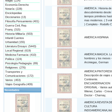
Magia: (224)
Economía Derecho
AMERICA : Historia de
Notaría: (228)
descubrimiento desde 
Enciclopedias
tiempos primitivos hast
Diccionarios (13)
mas modernos. ( 3 vo
Filosofía Pensamiento (401)
) Completo - Rodolfo 
Guerra Civil, Rep.
Franq. (315)
Historia-Militaría: (933)
AMERICA HISPANA
Infantil Cuentos
Urbanidad (155)
Literatura Ensayo: (5443)
Local Regional: (619)
AMERICA MAGICA. L
Medicina Farmacia: (410)
hombres y los meses 
Política: (124)
Arciniegas, German
Psicología Pedagogía: (89)
Religiones: (276)
AMERICA PINTORES
Transportes y
Descripción de viajes 
Comunicaciones: (172)
Continente.
Varios: (453)
ENCUADERNACION
Viajes Geografía (409)
ORIGINAL - Varios aut
Novedades
Wiener, Carlos - Creva
Doctor - Charnay,
AMERICA REVISTA D
CULTURA
INDOAMERICANA,Vol.