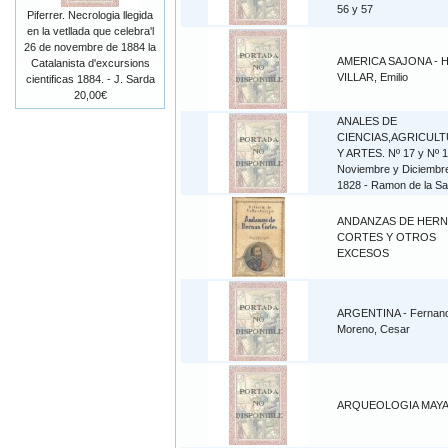
56 y 57
Piferrer. Necrologia llegida
en la vetllada que celebra'l
26 de novembre de 1884 la
AMERICA SAJONA - H
Catalanista d'excursions
VILLAR, Emilio
cientificas 1884. - J. Sarda
20,00€
ANALES DE
CIENCIAS,AGRICUL
Y ARTES. Nº 17 y Nº 1
Noviembre y Diciembr
1828 - Ramon de la S
ANDANZAS DE HER
CORTES Y OTROS
EXCESOS
ARGENTINA - Fernan
Moreno, Cesar
ARQUEOLOGIA MAY