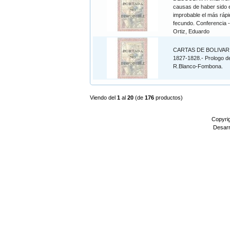
causas de haber sido 
improbable el más rápi
fecundo. Conferencia 
Ortiz, Eduardo
CARTAS DE BOLIVAR.
1827-1828.- Prologo d
R.Blanco-Fombona.
Viendo del
1
al
20
(de
176
productos)
Copyri
Desarr