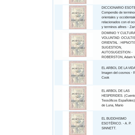
DICCIONARIO ESOT
Compendio de termino
orientales y occidental
relacionados con el oc
y terminos afines - Za
DOMINIO Y CULTURA
VOLUNTAD: OCULTI
ORIENTAL : HIPNOT
SUGESTION,
AUTOSUGESTION -
ROBERSTON, Adam 
EL ARBOL DE LA VIDA
Imagen del cosmos - 
Cook
EL ARBOL DE LAS
HESPERIDES. (Cuent
Teosóficos Españoles)
de Luna, Mario
EL BUDDHISMO
ESOTÉRICO. - A. P.
SINNETT.