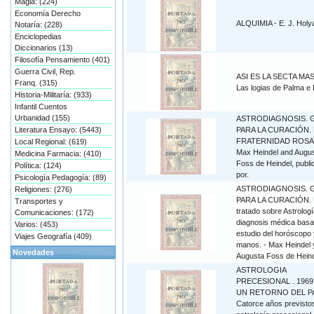
Magia: (224)
Economía Derecho
ALQUIMIA - E. J. Holy
Notaría: (228)
Enciclopedias
Diccionarios (13)
Filosofía Pensamiento (401)
Guerra Civil, Rep.
ASI ES LA SECTA MA
Franq. (315)
Las logias de Palma e 
Historia-Militaría: (933)
Infantil Cuentos
Urbanidad (155)
ASTRODIAGNOSIS. 
Literatura Ensayo: (5443)
PARA LA CURACIÓN. 
FRATERNIDAD ROSA
Local Regional: (619)
Max Heindel and Augu
Medicina Farmacia: (410)
Foss de Heindel, publi
Política: (124)
por.
Psicología Pedagogía: (89)
ASTRODIAGNOSIS. 
Religiones: (276)
PARA LA CURACIÓN.
Transportes y
tratado sobre Astrologí
Comunicaciones: (172)
diagnosis médica basa
Varios: (453)
estudio del horóscopo 
Viajes Geografía (409)
manos. - Max Heindel 
Novedades
Augusta Foss de Hein
ASTROLOGIA
PRECESIONAL . 1969
UN RETORNO DEL P
Catorce años previstos