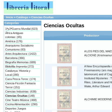
Inicio
»
Catálogo
»
Ciencias Ocultas
Categorías
Ciencias Ocultas
1ªy2ªGuerra Mundial (623)
África Antiguas
Productos+
colonias: (65)
América (176)
Anarquismo Socialismo
Comunismo (83)
A LOS PIES DEL MAE
Artes Arquitectura: (1422)
ALCIONE (Krishnamurti
Barcelona (366)
Biografía Memorias (689)
A New Encyclopaedia 
Bibliofilia Imprenta (272)
Freemasonry (ars ma
Catalunya: Historia y
latomorum) and of Cog
Local (280)
Instituted Mysteries : T
Caza Pesca Toros: (174)
Rites, Literature and Hi
Ciencia-Ficción Fantasía
Waite, Arthur Edward
Terror (151)
Ciencias Industrias: (638)
Ciencias Ocultas
(148)
ALCHIMIE MODERNE
Cine Teatro Música: (468)
Cocina Alimentación: (290)
Deportes Juegos