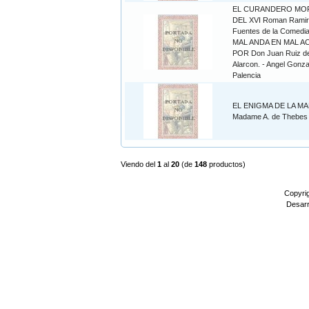
EL CURANDERO MO
DEL XVI Roman Ramire
Fuentes de la Comed
MAL ANDA EN MAL A
POR Don Juan Ruiz d
Alarcon. - Angel Gonza
Palencia
EL ENIGMA DE LA MA
Madame A. de Thebes
Viendo del
1
al
20
(de
148
productos)
Copyri
Desarr