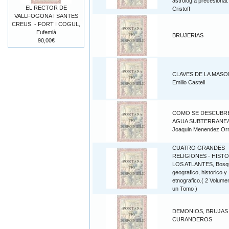
astrología precesional.
EL RECTOR DE
Cristoff
VALLFOGONA I SANTES
CREUS. - FORT I COGUL,
Eufemià
BRUJERIAS
90,00€
CLAVES DE LA MASON
Emilio Castell
COMO SE DESCUBRE
AGUA SUBTERRANEA
Joaquin Menendez O
CUATRO GRANDES
RELIGIONES - HISTO
LOS ATLANTES, Bosq
geografico, historico y
etnografico.( 2 Volume
un Tomo )
DEMONIOS, BRUJAS
CURANDEROS