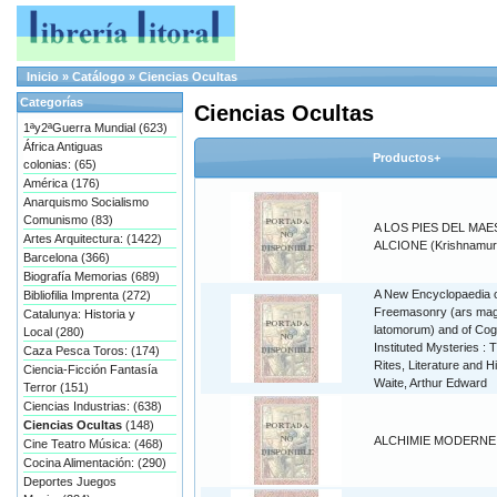
Inicio
»
Catálogo
»
Ciencias Ocultas
Categorías
Ciencias Ocultas
1ªy2ªGuerra Mundial (623)
África Antiguas
Productos+
colonias: (65)
América (176)
Anarquismo Socialismo
Comunismo (83)
A LOS PIES DEL MAE
Artes Arquitectura: (1422)
ALCIONE (Krishnamurti
Barcelona (366)
Biografía Memorias (689)
A New Encyclopaedia 
Bibliofilia Imprenta (272)
Freemasonry (ars ma
Catalunya: Historia y
latomorum) and of Cog
Local (280)
Instituted Mysteries : T
Caza Pesca Toros: (174)
Rites, Literature and Hi
Ciencia-Ficción Fantasía
Waite, Arthur Edward
Terror (151)
Ciencias Industrias: (638)
Ciencias Ocultas
(148)
ALCHIMIE MODERNE
Cine Teatro Música: (468)
Cocina Alimentación: (290)
Deportes Juegos