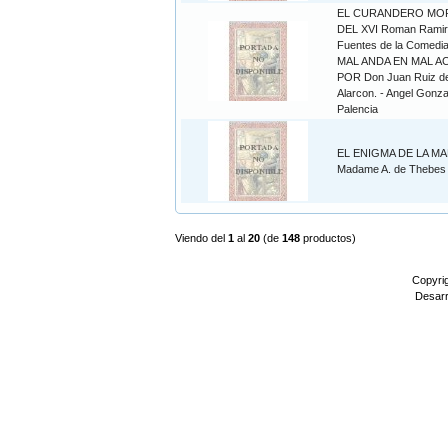
EL CURANDERO MO
DEL XVI Roman Ramire
Fuentes de la Comed
MAL ANDA EN MAL A
POR Don Juan Ruiz d
Alarcon. - Angel Gonza
Palencia
EL ENIGMA DE LA MA
Madame A. de Thebes
Viendo del
1
al
20
(de
148
productos)
Copyri
Desarr