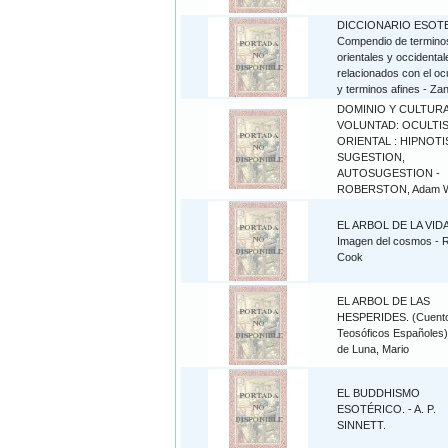
DICCIONARIO ESOT
Compendio de termino
orientales y occidental
relacionados con el oc
y terminos afines - Za
DOMINIO Y CULTURA
VOLUNTAD: OCULTI
ORIENTAL : HIPNOT
SUGESTION,
AUTOSUGESTION -
ROBERSTON, Adam 
EL ARBOL DE LA VIDA
Imagen del cosmos - 
Cook
EL ARBOL DE LAS
HESPERIDES. (Cuent
Teosóficos Españoles)
de Luna, Mario
EL BUDDHISMO
ESOTÉRICO. - A. P.
SINNETT.