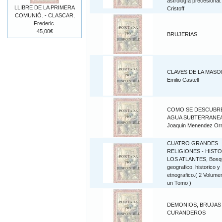
astrología precesional.
LLIBRE DE LA PRIMERA
Cristoff
COMUNIÓ. - CLASCAR,
Frederic.
45,00€
BRUJERIAS
CLAVES DE LA MASON
Emilio Castell
COMO SE DESCUBRE
AGUA SUBTERRANEA
Joaquin Menendez O
CUATRO GRANDES
RELIGIONES - HISTO
LOS ATLANTES, Bosq
geografico, historico y
etnografico.( 2 Volume
un Tomo )
DEMONIOS, BRUJAS
CURANDEROS