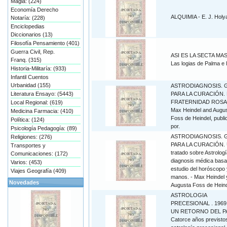
Magia: (224)
Economía Derecho
ALQUIMIA - E. J. Holy
Notaría: (228)
Enciclopedias
Diccionarios (13)
Filosofía Pensamiento (401)
Guerra Civil, Rep.
ASI ES LA SECTA MA
Franq. (315)
Las logias de Palma e 
Historia-Militaría: (933)
Infantil Cuentos
Urbanidad (155)
ASTRODIAGNOSIS. 
Literatura Ensayo: (5443)
PARA LA CURACIÓN. 
FRATERNIDAD ROSA
Local Regional: (619)
Max Heindel and Augu
Medicina Farmacia: (410)
Foss de Heindel, publi
Política: (124)
por.
Psicología Pedagogía: (89)
ASTRODIAGNOSIS. 
Religiones: (276)
PARA LA CURACIÓN.
Transportes y
tratado sobre Astrologí
Comunicaciones: (172)
diagnosis médica basa
Varios: (453)
estudio del horóscopo 
Viajes Geografía (409)
manos. - Max Heindel 
Novedades
Augusta Foss de Hein
ASTROLOGIA
PRECESIONAL . 1969
UN RETORNO DEL P
Catorce años previstos