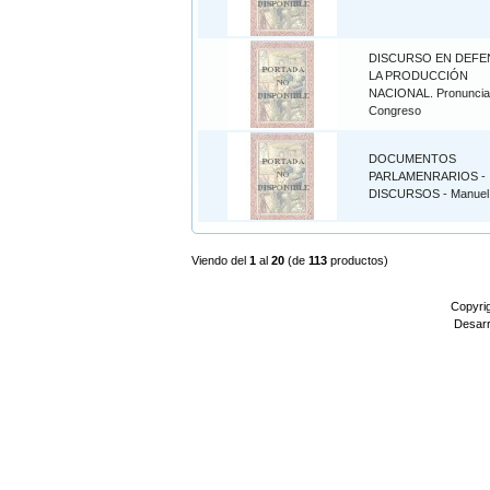
DISCURSO EN DEFE
LA PRODUCCIÓN
NACIONAL. Pronunciad
Congreso
DOCUMENTOS
PARLAMENRARIOS -
DISCURSOS - Manuel 
Viendo del
1
al
20
(de
113
productos)
Copyri
Desarr