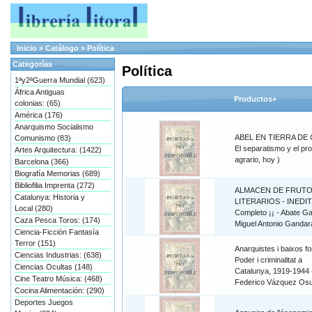
Inicio
»
Catálogo
»
Política
Categorías
Política
1ªy2ªGuerra Mundial (623)
África Antiguas
Productos+
colonias: (65)
América (176)
Anarquismo Socialismo
ABEL EN TIERRA DE 
Comunismo (83)
El separatismo y el pr
Artes Arquitectura: (1422)
agrario, hoy )
Barcelona (366)
Biografía Memorias (689)
Bibliofilia Imprenta (272)
ALMACEN DE FRUT
Catalunya: Historia y
LITERARIOS - INEDIT
Local (280)
Completo ¡¡ - Abate G
Caza Pesca Toros: (174)
Miguel Antonio Gandar
Ciencia-Ficción Fantasía
Terror (151)
Anarquistes i baixos fo
Ciencias Industrias: (638)
Poder i criminalitat a
Ciencias Ocultas (148)
Catalunya, 1919-1944 
Cine Teatro Música: (468)
Federico Vázquez Os
Cocina Alimentación: (290)
Deportes Juegos