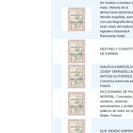
De hombre a hombre (
man). Historia de la
democracia industrial p
Versión española, au
con una biografía del a
unas notas del traducto
ingeniero industrial A.
Ramoneda Holde
DESTINO Y CONSTI
DE ESPAÑA
DIALEGS A BARCELO
JOSEP TARRADELLAS
ANTONI GUTIERREZ 
Conversa transcrita pe
Febrés
DICCIONARIO DE PO
MUNDIAL. Conceptos,
nombres, sistemas,
pensamientos y probl
politicos de todos los p
Walter Theimer
DIJE SIENDO EMPE