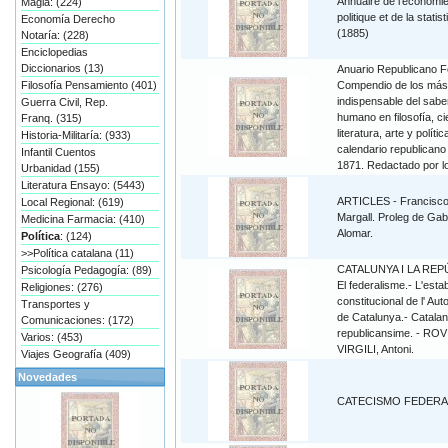
Annuaire de l'économi
Magia: (224)
politique et de la statis
Economía Derecho
(1885)
Notaría: (228)
Enciclopedias
Diccionarios (13)
Anuario Republicano F
Filosofía Pensamiento (401)
Compendio de los más ú
indispensable del sabe
Guerra Civil, Rep.
humano en filosofía, ci
Franq. (315)
literatura, arte y políti
Historia-Militaría: (933)
calendario republicano
Infantil Cuentos
1871. Redactado por l
Urbanidad (155)
Literatura Ensayo: (5443)
ARTICLES - Francisco
Local Regional: (619)
Margall. Proleg de Gabr
Medicina Farmacia: (410)
Alomar.
Política
: (124)
>>Política catalana (11)
CATALUNYA I LA REP
Psicología Pedagogía: (89)
El federalisme.- L'esta
Religiones: (276)
constitucional de l' Au
Transportes y
de Catalunya.- Catalan
Comunicaciones: (172)
republicansime. - ROV
Varios: (453)
VIRGILI, Antoni.
Viajes Geografía (409)
Novedades
CATECISMO FEDERA