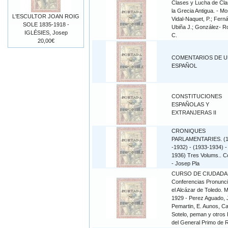
Clases y Lucha de Cl
la Grecia Antigua. - Mo
L'ESCULTOR JOAN ROIG
Vidal-Naquet, P.; Fern
SOLE 1835-1918 -
Ubiña J.; González- 
IGLÉSIES, Josep
C.
20,00€
COMENTARIOS DE 
ESPAÑOL
CONSTITUCIONES
ESPAÑOLAS Y
EXTRANJERAS II
CRONIQUES
PARLAMENTARIES. (
-1932) - (1933-1934) -
1936) Tres Volums.. C
- Josep Pla
CURSO DE CIUDADA
Conferencias Pronunc
el Alcázar de Toledo. 
1929 - Perez Aguado, 
Pemartin, E. Aunos, Ca
Sotelo, peman y otros 
del General Primo de 