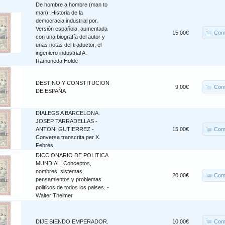
De hombre a hombre (man to
man). Historia de la
democracia industrial por.
Versión española, aumentada
Com
15,00€
con una biografía del autor y
unas notas del traductor, el
ingeniero industrial A.
Ramoneda Holde
DESTINO Y CONSTITUCION
Com
9,00€
DE ESPAÑA
DIALEGS A BARCELONA.
JOSEP TARRADELLAS -
Com
ANTONI GUTIERREZ -
15,00€
Conversa transcrita per X.
Febrés
DICCIONARIO DE POLITICA
MUNDIAL. Conceptos,
nombres, sistemas,
Com
20,00€
pensamientos y problemas
politicos de todos los paises. -
Walter Theimer
Com
DIJE SIENDO EMPERADOR.
10,00€