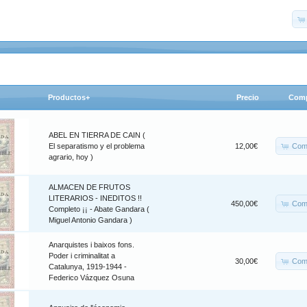
Productos+
Precio
Comp
ABEL EN TIERRA DE CAIN (
Com
El separatismo y el problema
12,00€
agrario, hoy )
ALMACEN DE FRUTOS
LITERARIOS - INEDITOS !!
Com
450,00€
Completo ¡¡ - Abate Gandara (
Miguel Antonio Gandara )
Anarquistes i baixos fons.
Poder i criminalitat a
Com
30,00€
Catalunya, 1919-1944 -
Federico Vázquez Osuna