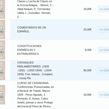
Clases y Lucha de Clases en
la Grecia Antigua. - Mossé, C.;
Com
Vidal-Naquet, P.; Fernández
18,00€
Ubiña J.; González- Román,
C.
COMENTARIOS DE UN
Com
24,00€
ESPAÑOL
CONSTITUCIONES
Com
ESPAÑOLAS Y
8,00€
EXTRANJERAS II
CRONIQUES
PARLAMENTARIES. (1929
Com
-1932) - (1933-1934) - (1934-
90,00€
1936) Tres Volums.. Complert.
- Josep Pla
CURSO DE CIUDADANIA.
Conferencias Pronunciadas en
el Alcázar de Toledo. Marzo
Com
1929 - Perez Aguado, J.
18,00€
Pemartin, E. Aunos, Calvo
Sotelo, peman y otros Prologo
del General Primo de Rivera