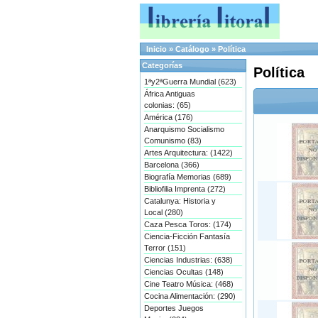
Inicio
»
Catálogo
»
Política
Categorías
Política
1ªy2ªGuerra Mundial (623)
África Antiguas
colonias: (65)
América (176)
Anarquismo Socialismo
Comunismo (83)
Artes Arquitectura: (1422)
Barcelona (366)
Biografía Memorias (689)
Bibliofilia Imprenta (272)
Catalunya: Historia y
Local (280)
Caza Pesca Toros: (174)
Ciencia-Ficción Fantasía
Terror (151)
Ciencias Industrias: (638)
Ciencias Ocultas (148)
Cine Teatro Música: (468)
Cocina Alimentación: (290)
Deportes Juegos