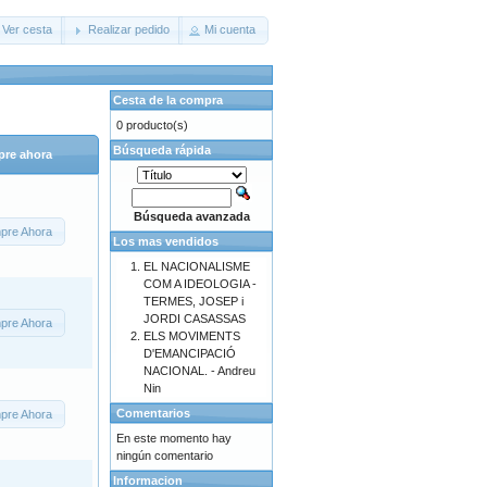
Ver cesta
Realizar pedido
Mi cuenta
Cesta de la compra
0 producto(s)
Búsqueda rápida
re ahora
Búsqueda avanzada
pre Ahora
Los mas vendidos
EL NACIONALISME
COM A IDEOLOGIA -
TERMES, JOSEP i
JORDI CASASSAS
pre Ahora
ELS MOVIMENTS
D'EMANCIPACIÓ
NACIONAL. - Andreu
Nin
Comentarios
pre Ahora
En este momento hay
ningún comentario
Informacion