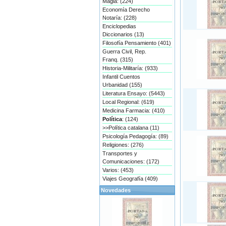
Magia: (224)
Economía Derecho
Notaría: (228)
Enciclopedias
Diccionarios (13)
Filosofía Pensamiento (401)
Guerra Civil, Rep.
Franq. (315)
Historia-Militaría: (933)
Infantil Cuentos
Urbanidad (155)
Literatura Ensayo: (5443)
Local Regional: (619)
Medicina Farmacia: (410)
Política
: (124)
>>Política catalana (11)
Psicología Pedagogía: (89)
Religiones: (276)
Transportes y
Comunicaciones: (172)
Varios: (453)
Viajes Geografía (409)
Novedades