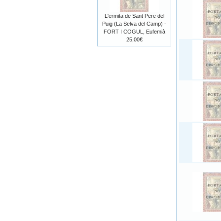
L'ermita de Sant Pere del
Puig (La Selva del Camp) -
FORT I COGUL, Eufemià
25,00€