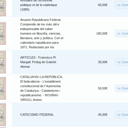
Annuaire de l'économie
Com
politique et de la statistique
60,00€
(1885)
Anuario Republicano Federal.
Compendio de los más útil e
indispensable del saber
Com
humano en filosofía, ciencias,
180,00€
literatura, arte y política. Con el
calendario republicano para
1871. Redactado por los
ARTICLES - Francisco Pi
Com
Margall. Proleg de Gabriel
30,00€
Alomar.
CATALUNYA I LA REPÚBLICA.
El federalisme.- L'establiment
constitucional de l' Autonomia
Com
50,00€
de Catalunya.- Catalanisme i
republicansime. - ROVIRA I
VIRGILI, Antoni.
Com
CATECISMO FEDERAL
45,00€