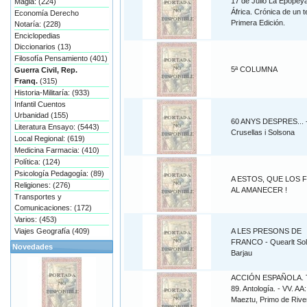
17 de Julio La Epopey
Magia: (224)
África. Crónica de un t
Economía Derecho
Primera Edición.
Notaría: (228)
Enciclopedias
Diccionarios (13)
Filosofía Pensamiento (401)
5ª COLUMNA
Guerra Civil, Rep.
Franq.
(315)
Historia-Militaría: (933)
Infantil Cuentos
Urbanidad (155)
60 ANYS DESPRES... 
Literatura Ensayo: (5443)
Crusellas i Solsona
Local Regional: (619)
Medicina Farmacia: (410)
Política: (124)
Psicología Pedagogía: (89)
A ESTOS, QUE LOS 
Religiones: (276)
AL AMANECER !
Transportes y
Comunicaciones: (172)
Varios: (453)
Viajes Geografía (409)
A LES PRESONS DE
FRANCO - Quearlt Sol
Novedades
Barjau
ACCIÓN ESPAÑOLA. 
89. Antología. - VV. AA:
Maeztu, Primo de Rive