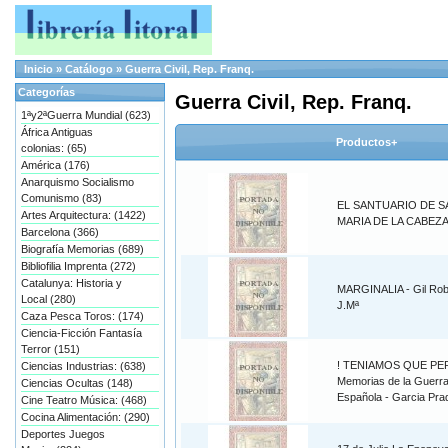
Inicio
»
Catálogo
»
Guerra Civil, Rep. Franq.
Categorías
Guerra Civil, Rep. Franq.
1ªy2ªGuerra Mundial (623)
África Antiguas
Productos+
colonias: (65)
América (176)
Anarquismo Socialismo
Comunismo (83)
EL SANTUARIO DE S
Artes Arquitectura: (1422)
MARIA DE LA CABEZA
Barcelona (366)
Biografía Memorias (689)
Bibliofilia Imprenta (272)
Catalunya: Historia y
MARGINALIA - Gil Rob
Local (280)
J.Mª
Caza Pesca Toros: (174)
Ciencia-Ficción Fantasía
Terror (151)
! TENIAMOS QUE PE
Ciencias Industrias: (638)
Memorias de la Guerra 
Ciencias Ocultas (148)
Española - Garcia Prad
Cine Teatro Música: (468)
Cocina Alimentación: (290)
Deportes Juegos