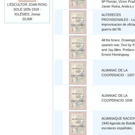
Mª Pemán, Víctor Prad
L'ESCULTOR JOAN ROIG
Javier Reina, Areilza y
SOLE 1835-1918 -
IGLÉSIES, Josep
ALFERECES
20,00€
PROVISIONALES - La
improvisacion de oficia
guerra del 36.
All the brave. Drawings
spanish war. Text by El
and Jay Allen. Preface
Ernest Hemingway.
ALMANAC DE LA
COOPERACIO - 1937
ALMANAC DE LA
COOPERACIO 1938
ALMANAQUE NACIO
1940 Agenda de Bolsill
escolares españoles.