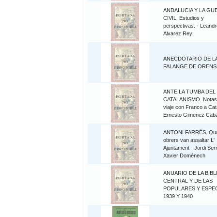
ANDALUCIA Y LA GU
CIVIL. Estudios y
perspectivas. - Leandr
Alvarez Rey
ANECDOTARIO DE L
FALANGE DE ORENS
ANTE LA TUMBA DEL
CATALANISMO. Notas
viaje con Franco a Cat
Ernesto Gimenez Caba
ANTONI FARRÉS. Qua
obrers van assaltar L'
Ajuntament - Jordi Ser
Xavier Domènech
ANUARIO DE LA BIB
CENTRAL Y DE LAS
POPULARES Y ESPE
1939 Y 1940