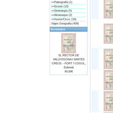
>>Paleografía (1)
>>Scouts (10)
>>Simbología (5)
>>Almanaque (2)
>>Humor/Circo: (33)
Viajes Geografía (409)
Novedades
EL RECTOR DE
VALLFOGONA I SANTES
CREUS. - FORT I COGUL,
Eufemià
90,00€