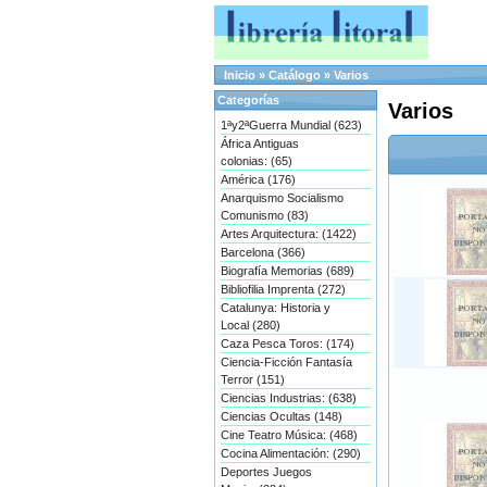
Inicio
»
Catálogo
»
Varios
Categorías
Varios
1ªy2ªGuerra Mundial (623)
África Antiguas
colonias: (65)
América (176)
Anarquismo Socialismo
Comunismo (83)
Artes Arquitectura: (1422)
Barcelona (366)
Biografía Memorias (689)
Bibliofilia Imprenta (272)
Catalunya: Historia y
Local (280)
Caza Pesca Toros: (174)
Ciencia-Ficción Fantasía
Terror (151)
Ciencias Industrias: (638)
Ciencias Ocultas (148)
Cine Teatro Música: (468)
Cocina Alimentación: (290)
Deportes Juegos