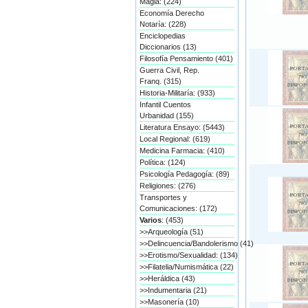
Magia: (224)
Economía Derecho
Notaría: (228)
Enciclopedias
Diccionarios (13)
Filosofía Pensamiento (401)
Guerra Civil, Rep.
Franq. (315)
Historia-Militaría: (933)
Infantil Cuentos
Urbanidad (155)
Literatura Ensayo: (5443)
Local Regional: (619)
Medicina Farmacia: (410)
Política: (124)
Psicología Pedagogía: (89)
Religiones: (276)
Transportes y
Comunicaciones: (172)
Varios
: (453)
>>Arqueología (51)
>>Delincuencia/Bandolerismo (41)
>>Erotismo/Sexualidad: (134)
>>Filatelia/Numismática (22)
>>Heráldica (43)
>>Indumentaria (21)
>>Masonería (10)