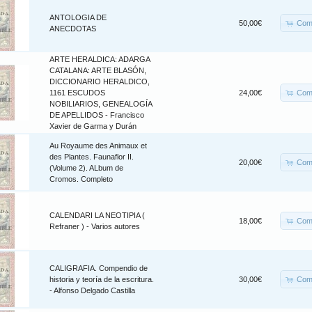
ANTOLOGIA DE
Com
50,00€
ANECDOTAS
ARTE HERALDICA: ADARGA
CATALANA: ARTE BLASÓN,
DICCIONARIO HERALDICO,
Com
1161 ESCUDOS
24,00€
NOBILIARIOS, GENEALOGÍA
DE APELLIDOS - Francisco
Xavier de Garma y Durán
Au Royaume des Animaux et
des Plantes. Faunaflor II.
Com
20,00€
(Volume 2). ALbum de
Cromos. Completo
CALENDARI LA NEOTIPIA (
Com
18,00€
Refraner ) - Varios autores
CALIGRAFIA. Compendio de
Com
historia y teoría de la escritura.
30,00€
- Alfonso Delgado Castilla