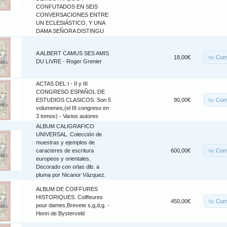
CONFUTADOS EN SEIS
CONVERSACIONES ENTRE
UN ECLESIÁSTICO, Y UNA
DAMA SEÑORA DISTINGU
A ALBERT CAMUS SES AMIS
Com
18,00€
DU LIVRE - Roger Grenier
ACTAS DEL I - II y III
CONGRESO ESPAÑOL DE
Com
ESTUDIOS CLASICOS. Son 5
90,00€
volumenes,(el III congreso en
3 tomos) - Varios autores
ALBUM CALIGRAFICO
UNIVERSAL. Colección de
muestras y ejemplos de
Com
caracteres de escritura
600,00€
europeos y orientales.
Decorado con orlas dib. a
pluma por Nicanor Vázquez.
ALBUM DE COIFFURES
HISTORIQUES. Coiffeures
Com
450,00€
pour dames,Brevete s,g,d,g. -
Henri de Bysterveld