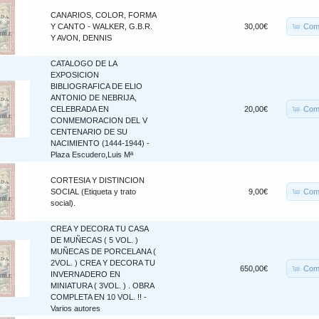
CANARIOS, COLOR, FORMA
Com
Y CANTO - WALKER, G.B.R.
30,00€
Y AVON, DENNIS
CATALOGO DE LA
EXPOSICION
BIBLIOGRAFICA DE ELIO
ANTONIO DE NEBRIJA,
Com
CELEBRADA EN
20,00€
CONMEMORACION DEL V
CENTENARIO DE SU
NACIMIENTO (1444-1944) -
Plaza Escudero,Luis Mª
CORTESIA Y DISTINCION
Com
SOCIAL (Etiqueta y trato
9,00€
social).
CREA Y DECORA TU CASA
DE MUÑECAS ( 5 VOL. )
MUÑECAS DE PORCELANA (
2VOL. ) CREA Y DECORA TU
Com
650,00€
INVERNADERO EN
MINIATURA ( 3VOL. ) . OBRA
COMPLETA EN 10 VOL. !! -
Varios autores