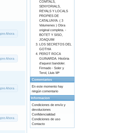
COMTALS,
SENYORIALS,
REYALS Y LOCALS
PROPIES DE
CATALUNYA. ( 3
Volumenes ) Obra
original completa. -
pre Ahora
BOTET Y SISO,
JOAQUIM
LOS SECRETOS DEL
GOTHA
PEROT ROCA
pre Ahora
GUINARDA. Història
d'aquest bandoler.
Firmado - Soler y
Terol, Lluis Mª
Comentarios
En este momento hay
pre Ahora
ningún comentario
Informacion
Condiciones de envío y
devoluciones
Confidencialidad
pre Ahora
Condiciones de uso
Contacto