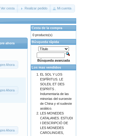
Ver cesta
Realizar pedido
Mi cuenta
Cesta de la compra
0 producto(s)
Búsqueda rápida
re ahora
Búsqueda avanzada
pre Ahora
Los mas vendidos
EL SOL Y LOS
ESPÍRITUS. LE
SOLEIL ET DES
ESPRITS .
pre Ahora
Indumentaria de las
minorias del suroeste
de China y el sudeste
asiático.
LES MONEDES
CATALANES. ESTUDI
I DESCRIPCIÓ DE
LES MONEDES
pre Ahora
CAROLINGIES,