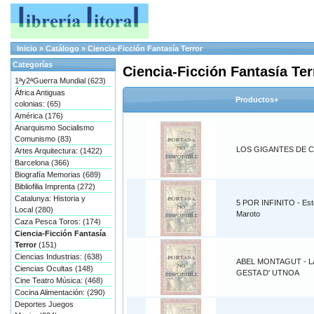
Inicio
»
Catálogo
»
Ciencia-Ficción Fantasía Terror
Categorías
Ciencia-Ficción Fantasía Ter
1ªy2ªGuerra Mundial (623)
África Antiguas
Productos+
colonias: (65)
América (176)
Anarquismo Socialismo
Comunismo (83)
LOS GIGANTES DE C
Artes Arquitectura: (1422)
Barcelona (366)
Biografía Memorias (689)
Bibliofilia Imprenta (272)
Catalunya: Historia y
5 POR INFINITO - Es
Local (280)
Maroto
Caza Pesca Toros: (174)
Ciencia-Ficción Fantasía
Terror
(151)
Ciencias Industrias: (638)
ABEL MONTAGUT - L
Ciencias Ocultas (148)
GESTA D' UTNOA
Cine Teatro Música: (468)
Cocina Alimentación: (290)
Deportes Juegos