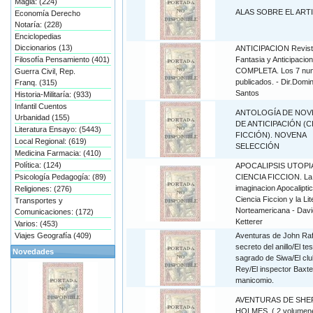
Magia: (224)
ALAS SOBRE EL ART
Economía Derecho
Notaría: (228)
Enciclopedias
Diccionarios (13)
ANTICIPACION Revist
Filosofía Pensamiento (401)
Fantasia y Anticipacion
COMPLETA. Los 7 nu
Guerra Civil, Rep.
publicados. - Dir.Domi
Franq. (315)
Santos
Historia-Militaría: (933)
Infantil Cuentos
ANTOLOGÍA DE NOV
Urbanidad (155)
DE ANTICIPACIÓN (C
Literatura Ensayo: (5443)
FICCIÓN). NOVENA
Local Regional: (619)
SELECCIÓN
Medicina Farmacia: (410)
Política: (124)
APOCALIPSIS UTOPI
Psicología Pedagogía: (89)
CIENCIA FICCION. La
imaginacion Apocaliptic
Religiones: (276)
Ciencia Ficcion y la Lit
Transportes y
Norteamericana - Davi
Comunicaciones: (172)
Ketterer
Varios: (453)
Viajes Geografía (409)
Aventuras de John Raff
secreto del anillo/El te
Novedades
sagrado de Siwa/El clu
Rey/El inspector Baxte
manicomio.
AVENTURAS DE SH
HOLMES. ( 2 volumen