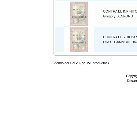
CONTRA EL INFINITO
Gregory BENFORD
CONTRA LOS DIOSE
ORO - GAMMON, Dav
Viendo del
1
al
20
(de
151
productos)
Copyri
Desarr