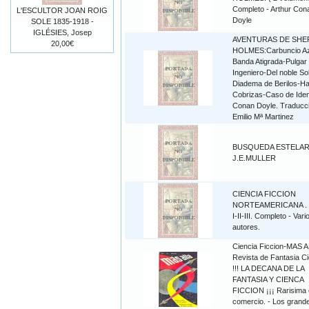
Completo - Arthur Con
L'ESCULTOR JOAN ROIG
Doyle
SOLE 1835-1918 -
IGLÉSIES, Josep
AVENTURAS DE SH
20,00€
HOLMES:Carbuncio Az
Banda Atigrada-Pulgar 
Ingeniero-Del noble Sol
Diadema de Berilos-H
Cobrizas-Caso de Ident
Conan Doyle. Traducc
Emilio Mª Martinez
BUSQUEDA ESTELAR
J.E.MULLER
CIENCIA FICCION
NORTEAMERICANA .
I-II-III. Completo - Vari
autores.
Ciencia Ficcion-MAS 
Revista de Fantasia Cie
!!! LA DECANA DE LA
FANTASIA Y CIENCA
FICCION ¡¡¡ Rarisima
comercio. - Los grand