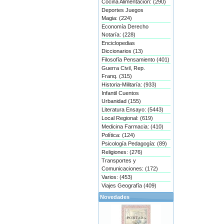
Cocina Alimentación: (290)
Deportes Juegos
Magia: (224)
Economía Derecho
Notaría: (228)
Enciclopedias
Diccionarios (13)
Filosofía Pensamiento (401)
Guerra Civil, Rep.
Franq. (315)
Historia-Militaría: (933)
Infantil Cuentos
Urbanidad (155)
Literatura Ensayo: (5443)
Local Regional: (619)
Medicina Farmacia: (410)
Política: (124)
Psicología Pedagogía: (89)
Religiones: (276)
Transportes y
Comunicaciones: (172)
Varios: (453)
Viajes Geografía (409)
Novedades