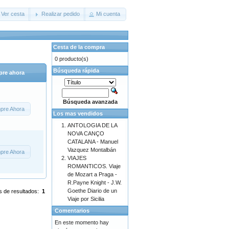
Ver cesta
Realizar pedido
Mi cuenta
Cesta de la compra
0 producto(s)
Búsqueda rápida
re ahora
Búsqueda avanzada
pre Ahora
Los mas vendidos
ANTOLOGIA DE LA
NOVA CANÇO
CATALANA - Manuel
Vazquez Montalbán
pre Ahora
VIAJES
ROMANTICOS. Viaje
de Mozart a Praga -
R.Payne Knight - J.W.
Goethe Diario de un
s de resultados:
1
Viaje por Sicilia
Comentarios
En este momento hay