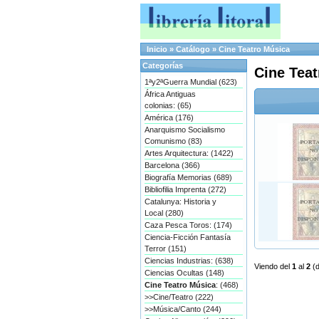
Inicio
»
Catálogo
»
Cine Teatro Música
Categorías
Cine Tea
1ªy2ªGuerra Mundial (623)
África Antiguas
colonias: (65)
América (176)
Anarquismo Socialismo
Comunismo (83)
Artes Arquitectura: (1422)
Barcelona (366)
Biografía Memorias (689)
Bibliofilia Imprenta (272)
Catalunya: Historia y
Local (280)
Caza Pesca Toros: (174)
Ciencia-Ficción Fantasía
Terror (151)
Ciencias Industrias: (638)
Viendo del
1
al
2
(
Ciencias Ocultas (148)
Cine Teatro Música
: (468)
>>Cine/Teatro (222)
>>Música/Canto (244)