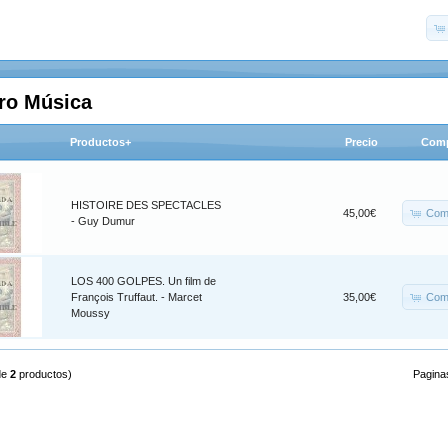
tro Música
Productos+
Precio
Comp
HISTOIRE DES SPECTACLES
Com
45,00€
- Guy Dumur
LOS 400 GOLPES. Un film de
Com
François Truffaut. - Marcet
35,00€
Moussy
de
2
productos)
Pagina