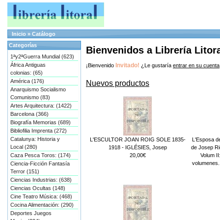
Inicio
»
Catálogo
Categorías
Bienvenidos a Librería Litor
1ªy2ªGuerra Mundial (623)
África Antiguas
Invitado!
¡Bienvenido
¿Le gustaría
entrar en su cuenta
colonias: (65)
América (176)
Nuevos productos
Anarquismo Socialismo
Comunismo (83)
Artes Arquitectura: (1422)
Barcelona (366)
Biografía Memorias (689)
Bibliofilia Imprenta (272)
Catalunya: Historia y
L'ESCULTOR JOAN ROIG SOLE 1835-
L'Esposa de 
Local (280)
1918 - IGLÉSIES, Josep
de Josep Rie
20,00€
Volum II
Caza Pesca Toros: (174)
volumenes.
Ciencia-Ficción Fantasía
Terror (151)
Ciencias Industrias: (638)
Ciencias Ocultas (148)
Cine Teatro Música: (468)
Cocina Alimentación: (290)
Deportes Juegos