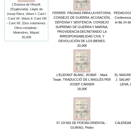
L'Esposa de l'Anyell.
(Esglesíada). Llapis de
FERRER. PÁGINAS PARA LA HISTORIA.
PEDAGOGI
Josep Riera. Volum I: Cant I
CONSEJO DE GUERRA: ACUSACIÓN,
Conferencia
- Cant VII. Volum II: Cant VIII
DEFENSA Y SENTENCIA. CONSEJO
el dia 14 d
- Cant XII. (Dos volumenes.
SUPREMO DE GUERRA Y MARINA,
Obra completa) -
PROVIDENCIA DECRETANDO LA
Melendres, Miquel.
IRRESPONSABILIDAD CIVIL Y
30,00€
DEVOLUCIÓN DE LOS BIENES.
20,00€
L'ELEFANT BLANC, ROBAT. - Mark
EL MAGRE
Twain. TRADUCCIÓ DE L'ANGLÈS PER
J. SALVAT
JOSEP CARNER
LEIVA,
18,00€
57 JOYAS DE POESÍA ORIENTAL -
CALENDARI
GUIRAO, Pedro