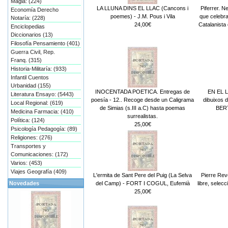
Magia: (224)
LA LLUNA DINS EL LLAC (Cancons i
Piferrer. Ne
Economía Derecho
poemes) - J.M. Pous i Vila
que celebra
Notaría: (228)
24,00€
Catalanista 
Enciclopedias
Diccionarios (13)
Filosofía Pensamiento (401)
Guerra Civil, Rep.
Franq. (315)
Historia-Militaría: (933)
Infantil Cuentos
Urbanidad (155)
INOCENTADA POETICA. Entregas de
EN EL L
Literatura Ensayo: (5443)
poesía - 12.. Recoge desde un Caligrama
dibuixos 
Local Regional: (619)
de Simias (s.III a.C) hasta poemas
BERT
Medicina Farmacia: (410)
surrealistas.
Política: (124)
25,00€
Psicología Pedagogía: (89)
Religiones: (276)
Transportes y
Comunicaciones: (172)
Varios: (453)
Viajes Geografía (409)
L'ermita de Sant Pere del Puig (La Selva
Pierre Re
del Camp) - FORT I COGUL, Eufemià
libre, selec
Novedades
25,00€