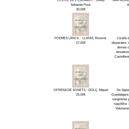
Sebastia Pons
d
30,00€
POEMES LÍRICS. - LLATAS, Rosend.
Cizaña d
27,00€
disparates, 
demas co
desatinos
Castellana
OFRENA DE SONETS - DOLÇ, Miquel
De Sigüe
25,00€
Guadalajara 
sangrienta y
roja)Años 
Volumenes