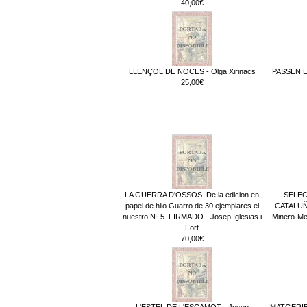
40,00€
LLENÇOL DE NOCES - Olga Xirinacs
PASSEN EL
25,00€
LA GUERRA D'OSSOS. De la edicion en
SELEC
papel de hilo Guarro de 30 ejemplares el
CATALUÑA
nuestro Nº 5. FIRMADO - Josep Iglesias i
Minero-Med
Fort
70,00€
L'ESTEL DE L'ESCAMOT - Josep
IMATGERIES