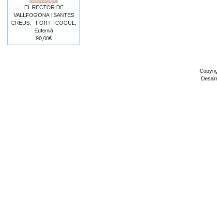
EL RECTOR DE
VALLFOGONA I SANTES
CREUS. - FORT I COGUL,
Eufemià
90,00€
Copyri
Desarr