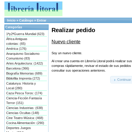
Inicio
»
Catálogo
»
Entrar
Categorías
Realizar pedido
1ªy2ªGuerra Mundial (623)
África Antiguas
Nuevo cliente
colonias: (65)
América (176)
Soy un nuevo cliente.
Anarquismo Socialismo
Comunismo (83)
Al crear una cuenta en Librería Litoral podrá realizar sus
Artes Arquitectura: (1422)
compras rápidamente, revisar el estado de sus pedidos
Barcelona (366)
consultar sus operaciones anteriores.
Biografía Memorias (689)
Bibliofilia Imprenta (272)
Continuar
Catalunya: Historia y
Local (280)
Caza Pesca Toros: (174)
Ciencia-Ficción Fantasía
Terror (151)
Ciencias Industrias: (638)
Ciencias Ocultas (148)
Cine Teatro Música: (468)
Cocina Alimentación: (290)
Deportes Juegos