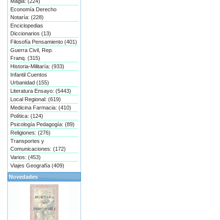
Magia: (224)
Economía Derecho
Notaría: (228)
Enciclopedias
Diccionarios (13)
Filosofía Pensamiento (401)
Guerra Civil, Rep.
Franq. (315)
Historia-Militaría: (933)
Infantil Cuentos
Urbanidad (155)
Literatura Ensayo: (5443)
Local Regional: (619)
Medicina Farmacia: (410)
Política: (124)
Psicología Pedagogía: (89)
Religiones: (276)
Transportes y
Comunicaciones: (172)
Varios: (453)
Viajes Geografía (409)
Novedades