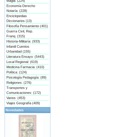
Magia: (224)
Economía Derecho
Notaría: (228)
Enciclopedias
Diccionarios (13)
Filosofía Pensamiento (401)
Guerra Civil, Rep.
Franq. (315)
Historia-Militaría: (933)
Infantil Cuentos
Urbanidad (155)
Literatura Ensayo: (5443)
Local Regional: (619)
Medicina Farmacia: (410)
Política: (124)
Psicología Pedagogía: (89)
Religiones: (276)
Transportes y
Comunicaciones: (172)
Varios: (453)
Viajes Geografía (409)
Novedades