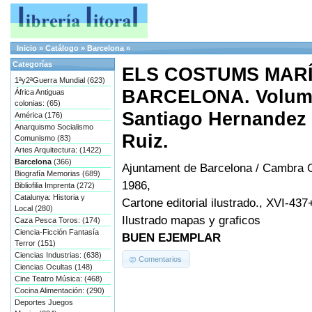
Inicio
»
Catálogo
»
Barcelona
»
Categorías
ELS COSTUMS MARÍ
1ªy2ªGuerra Mundial (623)
BARCELONA. Volum I 
África Antiguas
colonias: (65)
Santiago Hernandez i 
América (176)
Anarquismo Socialismo
Ruiz.
Comunismo (83)
Artes Arquitectura: (1422)
Barcelona
(366)
Ajuntament de Barcelona / Cambra O
Biografía Memorias (689)
1986,
Bibliofilia Imprenta (272)
Catalunya: Historia y
Cartone editorial ilustrado., XVI-43
Local (280)
Ilustrado mapas y graficos
Caza Pesca Toros: (174)
Ciencia-Ficción Fantasía
BUEN EJEMPLAR
Terror (151)
Ciencias Industrias: (638)
Comentarios
Ciencias Ocultas (148)
Cine Teatro Música: (468)
Cocina Alimentación: (290)
Deportes Juegos