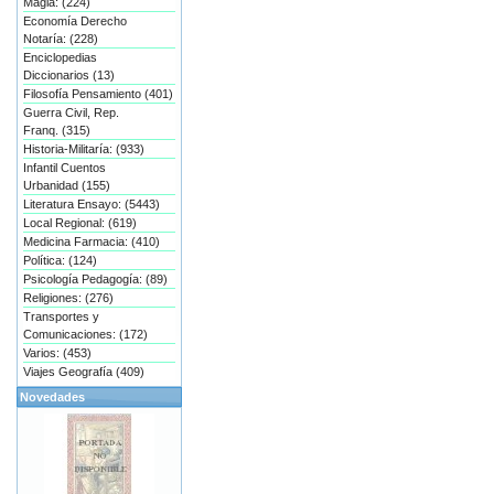
Magia: (224)
Economía Derecho
Notaría: (228)
Enciclopedias
Diccionarios (13)
Filosofía Pensamiento (401)
Guerra Civil, Rep.
Franq. (315)
Historia-Militaría: (933)
Infantil Cuentos
Urbanidad (155)
Literatura Ensayo: (5443)
Local Regional: (619)
Medicina Farmacia: (410)
Política: (124)
Psicología Pedagogía: (89)
Religiones: (276)
Transportes y
Comunicaciones: (172)
Varios: (453)
Viajes Geografía (409)
Novedades