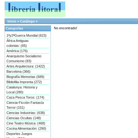
Inicio
»
Catálogo
»
No encontrado!
Categorías
1ªy2ªGuerra Mundial (623)
África Antiguas
colonias: (65)
América (176)
Anarquismo Socialismo
Comunismo (83)
Artes Arquitectura: (1422)
Barcelona (366)
Biografía Memorias (689)
Bibliofilia Imprenta (272)
Catalunya: Historia y
Local (280)
Caza Pesca Toros: (174)
Ciencia-Ficción Fantasía
Terror (151)
Ciencias Industrias: (638)
Ciencias Ocultas (148)
Cine Teatro Música: (468)
Cocina Alimentación: (290)
Deportes Juegos