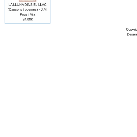
LA LLUNA DINS EL LLAC
(Cancons i poemes) - J.M.
Pous i Vila
24,00€
Copyri
Desarr