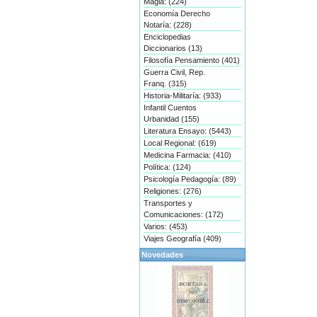
Magia: (224)
Economía Derecho
Notaría: (228)
Enciclopedias
Diccionarios (13)
Filosofía Pensamiento (401)
Guerra Civil, Rep.
Franq. (315)
Historia-Militaría: (933)
Infantil Cuentos
Urbanidad (155)
Literatura Ensayo: (5443)
Local Regional: (619)
Medicina Farmacia: (410)
Política: (124)
Psicología Pedagogía: (89)
Religiones: (276)
Transportes y
Comunicaciones: (172)
Varios: (453)
Viajes Geografía (409)
Novedades