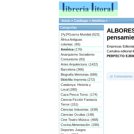
Inicio
»
Catálogo
»
América
»
Categorías
ALBORES 
1ªy2ªGuerra Mundial (623)
pensamie
África Antiguas
colonias: (65)
Empresas Editorial
América
(176)
Cartulina editorial
Anarquismo Socialismo
PERFECTO EJE
Comunismo (83)
Artes Arquitectura: (1422)
Barcelona (366)
Biografía Memorias (689)
Comentarios
Bibliofilia Imprenta (272)
Catalunya: Historia y
Local (280)
Caza Pesca Toros: (174)
Ciencia-Ficción Fantasía
Terror (151)
Ciencias Industrias: (638)
Ciencias Ocultas (148)
Cine Teatro Música: (468)
Cocina Alimentación: (290)
Deportes Juegos