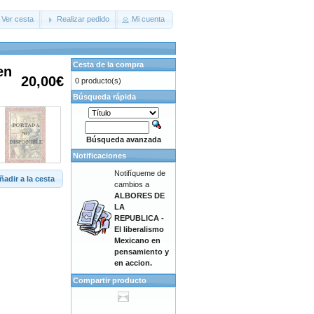
Ver cesta
Realizar pedido
Mi cuenta
Cesta de la compra
en
20,00€
0 producto(s)
Búsqueda rápida
Búsqueda avanzada
Notificaciones
Notifíqueme de
ñadir a la cesta
cambios a
ALBORES DE
LA
REPUBLICA -
El liberalismo
Mexicano en
pensamiento y
en accion.
Compartir producto