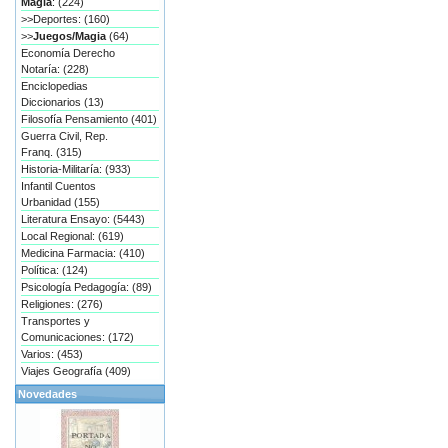
Magia
: (224)
>>Deportes: (160)
>>
Juegos/Magia
(64)
Economía Derecho
Notaría: (228)
Enciclopedias
Diccionarios (13)
Filosofía Pensamiento (401)
Guerra Civil, Rep.
Franq. (315)
Historia-Militaría: (933)
Infantil Cuentos
Urbanidad (155)
Literatura Ensayo: (5443)
Local Regional: (619)
Medicina Farmacia: (410)
Política: (124)
Psicología Pedagogía: (89)
Religiones: (276)
Transportes y
Comunicaciones: (172)
Varios: (453)
Viajes Geografía (409)
Novedades