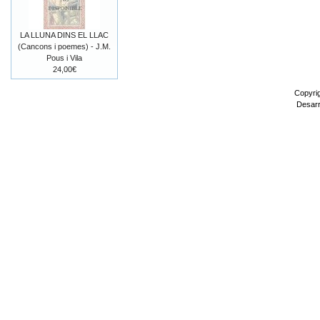
LA LLUNA DINS EL LLAC
(Cancons i poemes) - J.M.
Pous i Vila
24,00€
Copyri
Desarr