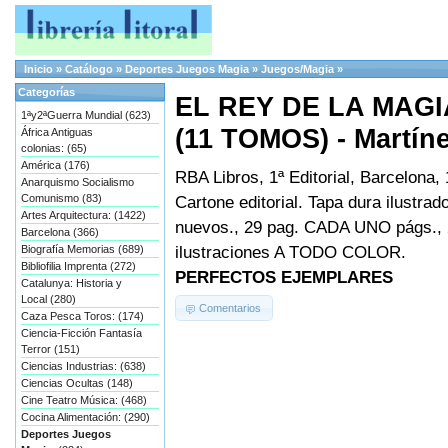
Inicio
»
Catálogo
»
Deportes Juegos Magia
»
Juegos/Magia
»
Categorías
EL REY DE LA MAGIA
1ªy2ªGuerra Mundial (623)
(11 TOMOS) - Martínez
África Antiguas
colonias: (65)
América (176)
RBA Libros, 1ª Editorial, Barcelona,
Anarquismo Socialismo
Comunismo (83)
Cartone editorial. Tapa dura ilustra
Artes Arquitectura: (1422)
nuevos., 29 pag. CADA UNO págs., 
Barcelona (366)
ilustraciones A TODO COLOR.
Biografía Memorias (689)
Bibliofilia Imprenta (272)
PERFECTOS EJEMPLARES
Catalunya: Historia y
Local (280)
Comentarios
Caza Pesca Toros: (174)
Ciencia-Ficción Fantasía
Terror (151)
Ciencias Industrias: (638)
Ciencias Ocultas (148)
Cine Teatro Música: (468)
Cocina Alimentación: (290)
Deportes Juegos