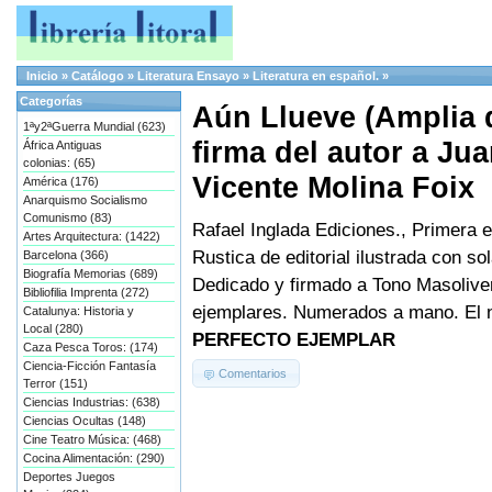
Inicio
»
Catálogo
»
Literatura Ensayo
»
Literatura en español.
»
Categorías
Aún Llueve (Amplia d
1ªy2ªGuerra Mundial (623)
firma del autor a Jua
África Antiguas
colonias: (65)
Vicente Molina Foix
América (176)
Anarquismo Socialismo
Comunismo (83)
Rafael Inglada Ediciones., Primera e
Artes Arquitectura: (1422)
Rustica de editorial ilustrada con so
Barcelona (366)
Biografía Memorias (689)
Dedicado y firmado a Tono Masolive
Bibliofilia Imprenta (272)
ejemplares. Numerados a mano. El n
Catalunya: Historia y
Local (280)
PERFECTO EJEMPLAR
Caza Pesca Toros: (174)
Ciencia-Ficción Fantasía
Comentarios
Terror (151)
Ciencias Industrias: (638)
Ciencias Ocultas (148)
Cine Teatro Música: (468)
Cocina Alimentación: (290)
Deportes Juegos