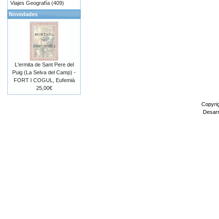
Viajes Geografía (409)
Novedades
L'ermita de Sant Pere del
Puig (La Selva del Camp) -
FORT I COGUL, Eufemià
25,00€
Copyri
Desarr