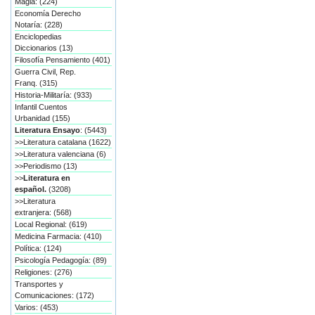
Magia: (224)
Economía Derecho
Notaría: (228)
Enciclopedias
Diccionarios (13)
Filosofía Pensamiento (401)
Guerra Civil, Rep.
Franq. (315)
Historia-Militaría: (933)
Infantil Cuentos
Urbanidad (155)
Literatura Ensayo
: (5443)
>>Literatura catalana (1622)
>>Literatura valenciana (6)
>>Periodismo (13)
>>
Literatura en
español.
(3208)
>>Literatura
extranjera: (568)
Local Regional: (619)
Medicina Farmacia: (410)
Política: (124)
Psicología Pedagogía: (89)
Religiones: (276)
Transportes y
Comunicaciones: (172)
Varios: (453)