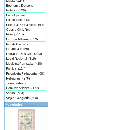
Magia: (224)
Economía Derecho
Notaría: (228)
Enciclopedias
Diccionarios (13)
Filosofía Pensamiento (401)
Guerra Civil, Rep.
Franq. (315)
Historia-Militaría: (933)
Infantil Cuentos
Urbanidad (155)
Literatura Ensayo: (5443)
Local Regional: (619)
Medicina Farmacia: (410)
Política: (124)
Psicología Pedagogía: (89)
Religiones: (276)
Transportes y
Comunicaciones: (172)
Varios: (453)
Viajes Geografía (409)
Novedades