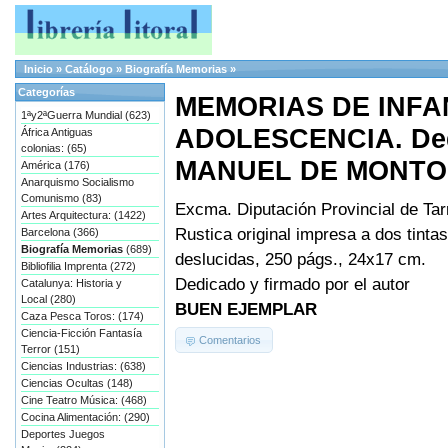
Inicio
»
Catálogo
»
Biografía Memorias
»
Categorías
MEMORIAS DE INFA
1ªy2ªGuerra Mundial (623)
ADOLESCENCIA. Dedi
África Antiguas
colonias: (65)
MANUEL DE MONTO
América (176)
Anarquismo Socialismo
Comunismo (83)
Excma. Diputación Provincial de Tar
Artes Arquitectura: (1422)
Rustica original impresa a dos tintas
Barcelona (366)
Biografía Memorias
(689)
deslucidas, 250 págs., 24x17 cm.
Bibliofilia Imprenta (272)
Dedicado y firmado por el autor
Catalunya: Historia y
Local (280)
BUEN EJEMPLAR
Caza Pesca Toros: (174)
Ciencia-Ficción Fantasía
Comentarios
Terror (151)
Ciencias Industrias: (638)
Ciencias Ocultas (148)
Cine Teatro Música: (468)
Cocina Alimentación: (290)
Deportes Juegos