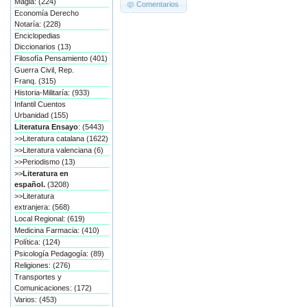
Magia: (224)
Comentarios
Economía Derecho
Notaría: (228)
Enciclopedias
Diccionarios (13)
Filosofía Pensamiento (401)
Guerra Civil, Rep.
Franq. (315)
Historia-Militaría: (933)
Infantil Cuentos
Urbanidad (155)
Literatura Ensayo
: (5443)
>>Literatura catalana (1622)
>>Literatura valenciana (6)
>>Periodismo (13)
>>
Literatura en
español.
(3208)
>>Literatura
extranjera: (568)
Local Regional: (619)
Medicina Farmacia: (410)
Política: (124)
Psicología Pedagogía: (89)
Religiones: (276)
Transportes y
Comunicaciones: (172)
Varios: (453)