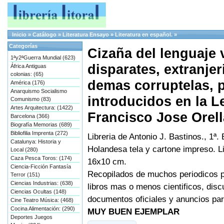
Inicio
»
Catálogo
»
Literatura Ensayo
»
Literatura en español.
»
Categorías
Cizaña del lenguaje 
1ªy2ªGuerra Mundial (623)
disparates, extranje
África Antiguas
colonias: (65)
demas corruptelas, p
América (176)
Anarquismo Socialismo
introducidos en la L
Comunismo (83)
Artes Arquitectura: (1422)
Francisco Jose Orel
Barcelona (366)
Biografía Memorias (689)
Bibliofilia Imprenta (272)
Libreria de Antonio J. Bastinos., 1ª
Catalunya: Historia y
Holandesa tela y cartone impreso. L
Local (280)
Caza Pesca Toros: (174)
16x10 cm.
Ciencia-Ficción Fantasía
Recopilados de muchos periodicos pol
Terror (151)
Ciencias Industrias: (638)
libros mas o menos cientificos, dis
Ciencias Ocultas (148)
documentos oficiales y anuncios par
Cine Teatro Música: (468)
Cocina Alimentación: (290)
MUY BUEN EJEMPLAR
Deportes Juegos