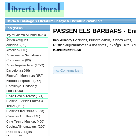
Inicio
»
Catálogo
»
Literatura Ensayo
»
Literatura catalana
»
Categorías
PASSEN ELS BARBARS - Enri
1ªy2ªGuerra Mundial (623)
África Antiguas
Imp. Arimany Germans, Primera edició, Buenos Aires, 1
colonias: (65)
Rustica original impresa a dos tintas., 76 págs., 18x13 
BUEN EJEMPLAR
América (176)
Anarquismo Socialismo
Comunismo (83)
Artes Arquitectura: (1422)
Comentarios
Barcelona (366)
Biografía Memorias (689)
Bibliofilia Imprenta (272)
Catalunya: Historia y
Local (280)
Caza Pesca Toros: (174)
Ciencia-Ficción Fantasía
Terror (151)
Ciencias Industrias: (638)
Ciencias Ocultas (148)
Cine Teatro Música: (468)
Cocina Alimentación: (290)
Deportes Juegos