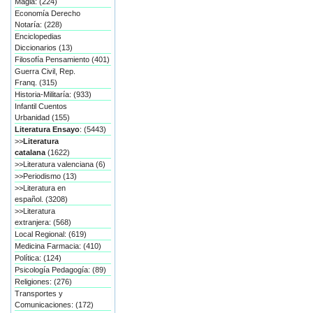
Magia: (224)
Economía Derecho
Notaría: (228)
Enciclopedias
Diccionarios (13)
Filosofía Pensamiento (401)
Guerra Civil, Rep.
Franq. (315)
Historia-Militaría: (933)
Infantil Cuentos
Urbanidad (155)
Literatura Ensayo
: (5443)
>>
Literatura
catalana
(1622)
>>Literatura valenciana (6)
>>Periodismo (13)
>>Literatura en
español. (3208)
>>Literatura
extranjera: (568)
Local Regional: (619)
Medicina Farmacia: (410)
Política: (124)
Psicología Pedagogía: (89)
Religiones: (276)
Transportes y
Comunicaciones: (172)