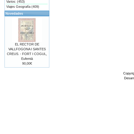
Varios: (453)
Viajes Geografía (409)
Novedades
EL RECTOR DE
VALLFOGONA I SANTES
CREUS. - FORT I COGUL,
Eufemià
90,00€
Copyri
Desarr