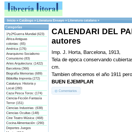
Inicio
»
Catálogo
»
Literatura Ensayo
»
Literatura catalana
»
Categorías
CALENDARI DEL PAPI
1ªy2ªGuerra Mundial (623)
autores
África Antiguas
colonias: (65)
América (176)
Imp. J. Horta, Barcelona, 1913,
Anarquismo Socialismo
Comunismo (83)
Tela de epoca conservando cubiertas
Artes Arquitectura: (1422)
cm.
Barcelona (366)
Tambien ofrecemos el año 1911 pero 
Biografía Memorias (689)
Bibliofilia Imprenta (272)
BUEN EJEMPLAR
Catalunya: Historia y
Local (280)
Comentarios
Caza Pesca Toros: (174)
Ciencia-Ficción Fantasía
Terror (151)
Ciencias Industrias: (638)
Ciencias Ocultas (148)
Cine Teatro Música: (468)
Cocina Alimentación: (290)
Deportes Juegos