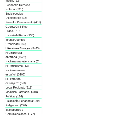
Magia: (224)
Economía Derecho
Notaría: (228)
Enciclopedias
Diccionarios (13)
Filosofía Pensamiento (401)
Guerra Civil, Rep.
Franq. (315)
Historia-Militaría: (933)
Infantil Cuentos
Urbanidad (155)
Literatura Ensayo
: (5443)
>>
Literatura
catalana
(1622)
>>Literatura valenciana (6)
>>Periodismo (13)
>>Literatura en
español. (3208)
>>Literatura
extranjera: (568)
Local Regional: (619)
Medicina Farmacia: (410)
Política: (124)
Psicología Pedagogía: (89)
Religiones: (276)
Transportes y
Comunicaciones: (172)