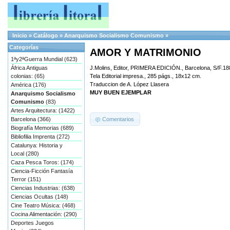
Inicio
»
Catálogo
»
Anarquismo Socialismo Comunismo
»
Categorías
AMOR Y MATRIMONIO
1ªy2ªGuerra Mundial (623)
África Antiguas
J.Molins, Editor, PRIMERA EDICIÓN., Barcelona, S/F.188
colonias: (65)
Tela Editorial impresa., 285 págs., 18x12 cm.
Traduccion de A. López Llasera
América (176)
MUY BUEN EJEMPLAR
Anarquismo Socialismo
Comunismo
(83)
Artes Arquitectura: (1422)
Comentarios
Barcelona (366)
Biografía Memorias (689)
Bibliofilia Imprenta (272)
Catalunya: Historia y
Local (280)
Caza Pesca Toros: (174)
Ciencia-Ficción Fantasía
Terror (151)
Ciencias Industrias: (638)
Ciencias Ocultas (148)
Cine Teatro Música: (468)
Cocina Alimentación: (290)
Deportes Juegos