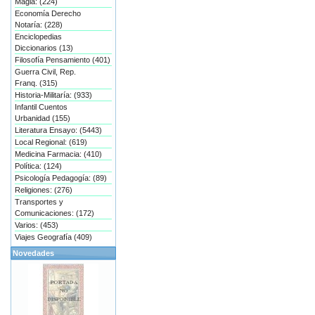
Magia: (224)
Economía Derecho
Notaría: (228)
Enciclopedias
Diccionarios (13)
Filosofía Pensamiento (401)
Guerra Civil, Rep.
Franq. (315)
Historia-Militaría: (933)
Infantil Cuentos
Urbanidad (155)
Literatura Ensayo: (5443)
Local Regional: (619)
Medicina Farmacia: (410)
Política: (124)
Psicología Pedagogía: (89)
Religiones: (276)
Transportes y
Comunicaciones: (172)
Varios: (453)
Viajes Geografía (409)
Novedades