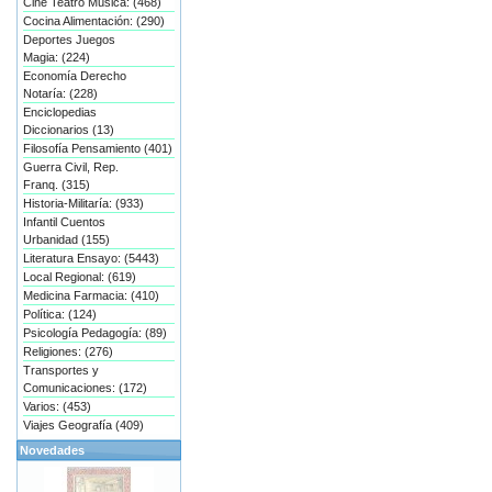
Cine Teatro Música: (468)
Cocina Alimentación: (290)
Deportes Juegos
Magia: (224)
Economía Derecho
Notaría: (228)
Enciclopedias
Diccionarios (13)
Filosofía Pensamiento (401)
Guerra Civil, Rep.
Franq. (315)
Historia-Militaría: (933)
Infantil Cuentos
Urbanidad (155)
Literatura Ensayo: (5443)
Local Regional: (619)
Medicina Farmacia: (410)
Política: (124)
Psicología Pedagogía: (89)
Religiones: (276)
Transportes y
Comunicaciones: (172)
Varios: (453)
Viajes Geografía (409)
Novedades