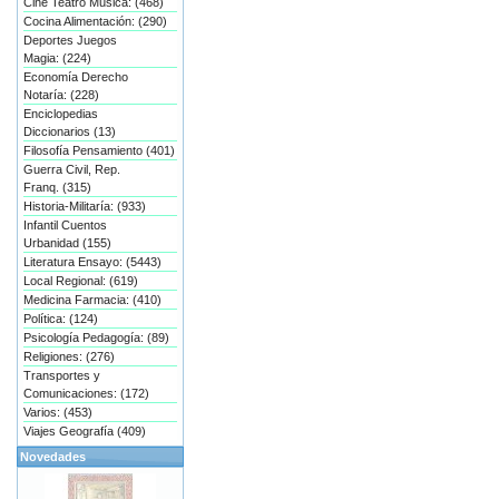
Cine Teatro Música: (468)
Cocina Alimentación: (290)
Deportes Juegos
Magia: (224)
Economía Derecho
Notaría: (228)
Enciclopedias
Diccionarios (13)
Filosofía Pensamiento (401)
Guerra Civil, Rep.
Franq. (315)
Historia-Militaría: (933)
Infantil Cuentos
Urbanidad (155)
Literatura Ensayo: (5443)
Local Regional: (619)
Medicina Farmacia: (410)
Política: (124)
Psicología Pedagogía: (89)
Religiones: (276)
Transportes y
Comunicaciones: (172)
Varios: (453)
Viajes Geografía (409)
Novedades