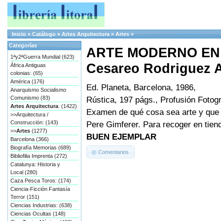
Inicio
»
Catálogo
»
Artes Arquitectura
»
Artes
»
Categorías
ARTE MODERNO EN
1ªy2ªGuerra Mundial (623)
Cesareo Rodriguez A
África Antiguas
colonias: (65)
América (176)
Ed. Planeta, Barcelona, 1986,
Anarquismo Socialismo
Comunismo (83)
Rústica, 197 págs., Profusión Fotogr
Artes Arquitectura
: (1422)
Examen de qué cosa sea arte y que
>>Arquitectura /
Construcción: (143)
Pere Gimferer. Para recoger en tie
>>
Artes
(1277)
BUEN EJEMPLAR
Barcelona (366)
Biografía Memorias (689)
Comentarios
Bibliofilia Imprenta (272)
Catalunya: Historia y
Local (280)
Caza Pesca Toros: (174)
Ciencia-Ficción Fantasía
Terror (151)
Ciencias Industrias: (638)
Ciencias Ocultas (148)