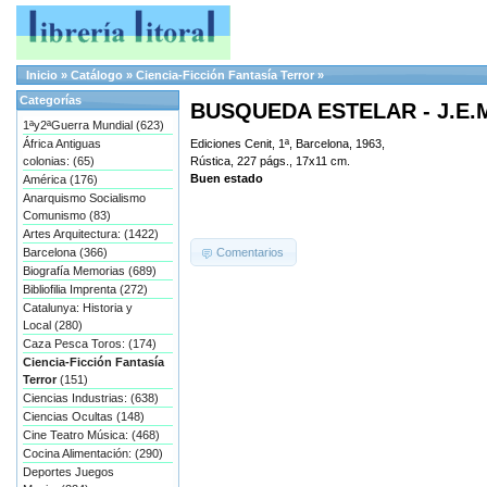
Inicio
»
Catálogo
»
Ciencia-Ficción Fantasía Terror
»
Categorías
BUSQUEDA ESTELAR - J.E
1ªy2ªGuerra Mundial (623)
África Antiguas
Ediciones Cenit, 1ª, Barcelona, 1963,
colonias: (65)
Rústica, 227 págs., 17x11 cm.
Buen estado
América (176)
Anarquismo Socialismo
Comunismo (83)
Artes Arquitectura: (1422)
Comentarios
Barcelona (366)
Biografía Memorias (689)
Bibliofilia Imprenta (272)
Catalunya: Historia y
Local (280)
Caza Pesca Toros: (174)
Ciencia-Ficción Fantasía
Terror
(151)
Ciencias Industrias: (638)
Ciencias Ocultas (148)
Cine Teatro Música: (468)
Cocina Alimentación: (290)
Deportes Juegos