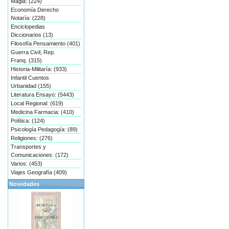
Magia: (224)
Economía Derecho
Notaría: (228)
Enciclopedias
Diccionarios (13)
Filosofía Pensamiento (401)
Guerra Civil, Rep.
Franq. (315)
Historia-Militaría: (933)
Infantil Cuentos
Urbanidad (155)
Literatura Ensayo: (5443)
Local Regional: (619)
Medicina Farmacia: (410)
Política: (124)
Psicología Pedagogía: (89)
Religiones: (276)
Transportes y
Comunicaciones: (172)
Varios: (453)
Viajes Geografía (409)
Novedades