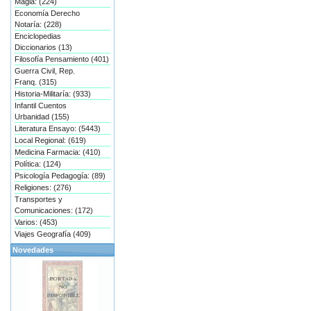
Magia: (224)
Economía Derecho
Notaría: (228)
Enciclopedias
Diccionarios (13)
Filosofía Pensamiento (401)
Guerra Civil, Rep.
Franq. (315)
Historia-Militaría: (933)
Infantil Cuentos
Urbanidad (155)
Literatura Ensayo: (5443)
Local Regional: (619)
Medicina Farmacia: (410)
Política: (124)
Psicología Pedagogía: (89)
Religiones: (276)
Transportes y
Comunicaciones: (172)
Varios: (453)
Viajes Geografía (409)
Novedades