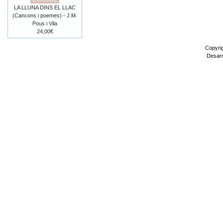
LA LLUNA DINS EL LLAC
(Cancons i poemes) - J.M.
Pous i Vila
24,00€
Copyri
Desarr