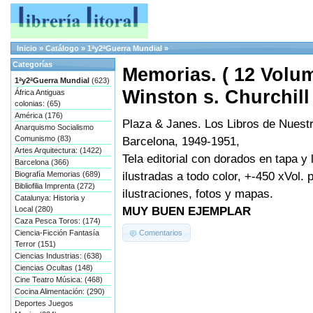
Inicio
»
Catálogo
»
1ªy2ªGuerra Mundial
»
Categorías
Memorias. ( 12 Volu
1ªy2ªGuerra Mundial
(623)
Winston s. Churchill
África Antiguas
colonias: (65)
América (176)
Plaza & Janes. Los Libros de Nuestr
Anarquismo Socialismo
Comunismo (83)
Barcelona, 1949-1951,
Artes Arquitectura: (1422)
Tela editorial con dorados en tapa y
Barcelona (366)
ilustradas a todo color, +-450 xVol.
Biografía Memorias (689)
Bibliofilia Imprenta (272)
ilustraciones, fotos y mapas.
Catalunya: Historia y
MUY BUEN EJEMPLAR
Local (280)
Caza Pesca Toros: (174)
Comentarios
Ciencia-Ficción Fantasía
Terror (151)
Ciencias Industrias: (638)
Ciencias Ocultas (148)
Cine Teatro Música: (468)
Cocina Alimentación: (290)
Deportes Juegos