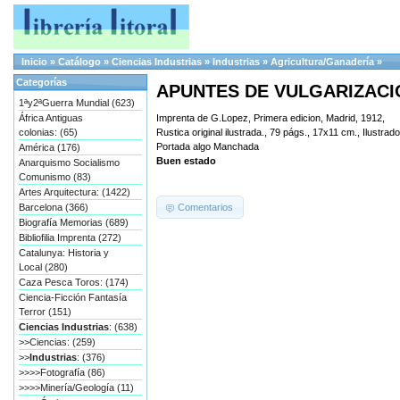
Inicio
»
Catálogo
»
Ciencias Industrias
»
Industrias
»
Agricultura/Ganadería
»
Categorías
APUNTES DE VULGARIZACIO
1ªy2ªGuerra Mundial (623)
África Antiguas
Imprenta de G.Lopez, Primera edicion, Madrid, 1912,
colonias: (65)
Rustica original ilustrada., 79 págs., 17x11 cm., Ilustrado
Portada algo Manchada
América (176)
Buen estado
Anarquismo Socialismo
Comunismo (83)
Artes Arquitectura: (1422)
Comentarios
Barcelona (366)
Biografía Memorias (689)
Bibliofilia Imprenta (272)
Catalunya: Historia y
Local (280)
Caza Pesca Toros: (174)
Ciencia-Ficción Fantasía
Terror (151)
Ciencias Industrias
: (638)
>>Ciencias: (259)
>>
Industrias
: (376)
>>>>Fotografía (86)
>>>>Minería/Geología (11)