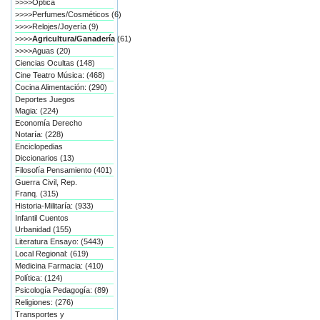
>>>>Óptica
>>>>Perfumes/Cosméticos (6)
>>>>Relojes/Joyería (9)
>>>>
Agricultura/Ganadería
(61)
>>>>Aguas (20)
Ciencias Ocultas (148)
Cine Teatro Música: (468)
Cocina Alimentación: (290)
Deportes Juegos
Magia: (224)
Economía Derecho
Notaría: (228)
Enciclopedias
Diccionarios (13)
Filosofía Pensamiento (401)
Guerra Civil, Rep.
Franq. (315)
Historia-Militaría: (933)
Infantil Cuentos
Urbanidad (155)
Literatura Ensayo: (5443)
Local Regional: (619)
Medicina Farmacia: (410)
Política: (124)
Psicología Pedagogía: (89)
Religiones: (276)
Transportes y