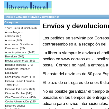
Inicio
»
Catálogo
»
Envíos y devoluciones
Categorías
Envíos y devolucion
1ªy2ªGuerra Mundial (623)
África Antiguas
colonias: (65)
Los pedidos se servirán por Correo
América (176)
contrareembolso a la recepción del l
Anarquismo Socialismo
Comunismo (83)
La librería siempre le envíara el có
Artes Arquitectura: (1422)
Barcelona (366)
pedido en www.correos.es - Localiza
Biografía Memorias (689)
postal. Correos no hará la entrega a 
Bibliofilia Imprenta (272)
Catalunya: Historia y
Local (280)
El coste del envío es de 8€ para Es
Caza Pesca Toros: (174)
Ciencia-Ficción Fantasía
El plazo de entrega es de unos 6 día
Terror (151)
Ciencias Industrias: (638)
No es posible garantizar el tiempo 
Ciencias Ocultas (148)
basadas en los tiempos de entrega d
Cine Teatro Música: (468)
Cocina Alimentación: (290)
aduana para envíos internacionales. 
Deportes Juegos