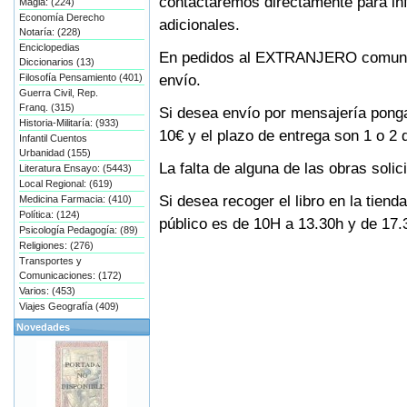
contactaremos directamente para in
Magia: (224)
Economía Derecho
adicionales.
Notaría: (228)
Enciclopedias
En pedidos al EXTRANJERO comunic
Diccionarios (13)
envío.
Filosofía Pensamiento (401)
Guerra Civil, Rep.
Franq. (315)
Si desea envío por mensajería ponga
Historia-Militaría: (933)
10€ y el plazo de entrega son 1 o 2 
Infantil Cuentos
Urbanidad (155)
La falta de alguna de las obras solic
Literatura Ensayo: (5443)
Local Regional: (619)
Si desea recoger el libro en la tiend
Medicina Farmacia: (410)
Política: (124)
público es de 10H a 13.30h y de 17.
Psicología Pedagogía: (89)
Religiones: (276)
Transportes y
Comunicaciones: (172)
Varios: (453)
Viajes Geografía (409)
Novedades