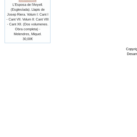
L'Esposa de l'Anyell.
(Esglesíada). Llapis de
Josep Riera. Volum I: Cant I
- Cant VII. Volum II: Cant VIII
- Cant XII. (Dos volumenes.
Obra completa) -
Melendres, Miquel.
30,00€
Copyri
Desarr