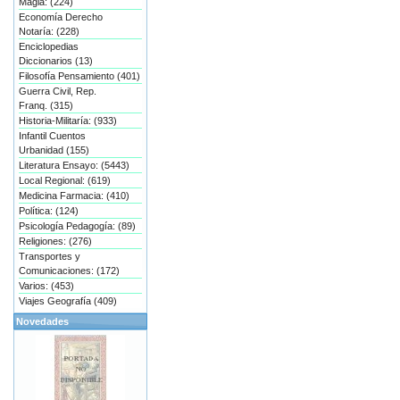
Magia: (224)
Economía Derecho
Notaría: (228)
Enciclopedias
Diccionarios (13)
Filosofía Pensamiento (401)
Guerra Civil, Rep.
Franq. (315)
Historia-Militaría: (933)
Infantil Cuentos
Urbanidad (155)
Literatura Ensayo: (5443)
Local Regional: (619)
Medicina Farmacia: (410)
Política: (124)
Psicología Pedagogía: (89)
Religiones: (276)
Transportes y
Comunicaciones: (172)
Varios: (453)
Viajes Geografía (409)
Novedades