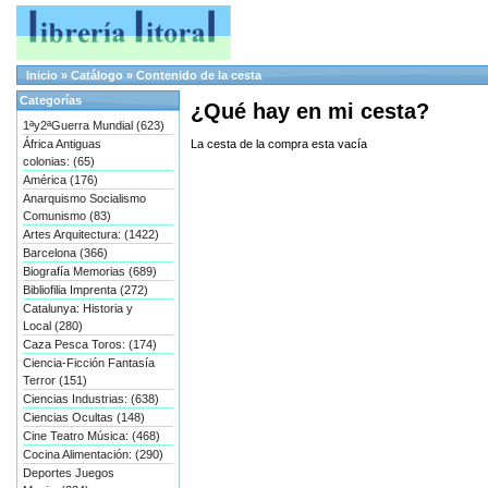
Inicio
»
Catálogo
»
Contenido de la cesta
Categorías
¿Qué hay en mi cesta?
1ªy2ªGuerra Mundial (623)
África Antiguas
La cesta de la compra esta vacía
colonias: (65)
América (176)
Anarquismo Socialismo
Comunismo (83)
Artes Arquitectura: (1422)
Barcelona (366)
Biografía Memorias (689)
Bibliofilia Imprenta (272)
Catalunya: Historia y
Local (280)
Caza Pesca Toros: (174)
Ciencia-Ficción Fantasía
Terror (151)
Ciencias Industrias: (638)
Ciencias Ocultas (148)
Cine Teatro Música: (468)
Cocina Alimentación: (290)
Deportes Juegos