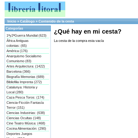
Inicio
»
Catálogo
»
Contenido de la cesta
Categorías
¿Qué hay en mi cesta?
1ªy2ªGuerra Mundial (623)
África Antiguas
La cesta de la compra esta vacía
colonias: (65)
América (176)
Anarquismo Socialismo
Comunismo (83)
Artes Arquitectura: (1422)
Barcelona (366)
Biografía Memorias (689)
Bibliofilia Imprenta (272)
Catalunya: Historia y
Local (280)
Caza Pesca Toros: (174)
Ciencia-Ficción Fantasía
Terror (151)
Ciencias Industrias: (638)
Ciencias Ocultas (148)
Cine Teatro Música: (468)
Cocina Alimentación: (290)
Deportes Juegos