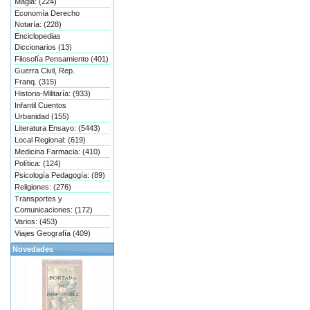
Magia: (224)
Economía Derecho
Notaría: (228)
Enciclopedias
Diccionarios (13)
Filosofía Pensamiento (401)
Guerra Civil, Rep.
Franq. (315)
Historia-Militaría: (933)
Infantil Cuentos
Urbanidad (155)
Literatura Ensayo: (5443)
Local Regional: (619)
Medicina Farmacia: (410)
Política: (124)
Psicología Pedagogía: (89)
Religiones: (276)
Transportes y
Comunicaciones: (172)
Varios: (453)
Viajes Geografía (409)
Novedades