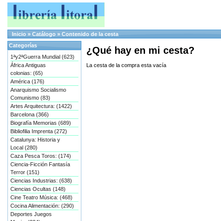
Inicio
»
Catálogo
»
Contenido de la cesta
Categorías
¿Qué hay en mi cesta?
1ªy2ªGuerra Mundial (623)
África Antiguas
La cesta de la compra esta vacía
colonias: (65)
América (176)
Anarquismo Socialismo
Comunismo (83)
Artes Arquitectura: (1422)
Barcelona (366)
Biografía Memorias (689)
Bibliofilia Imprenta (272)
Catalunya: Historia y
Local (280)
Caza Pesca Toros: (174)
Ciencia-Ficción Fantasía
Terror (151)
Ciencias Industrias: (638)
Ciencias Ocultas (148)
Cine Teatro Música: (468)
Cocina Alimentación: (290)
Deportes Juegos