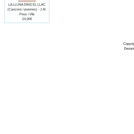
LA LLUNA DINS EL LLAC
(Cancons i poemes) - J.M.
Pous i Vila
24,00€
Copyri
Desarr